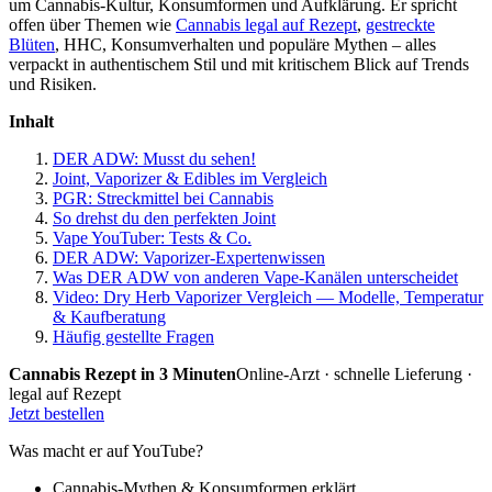
um Cannabis-Kultur, Konsumformen und Aufklärung. Er spricht
offen über Themen wie
Cannabis legal auf Rezept
,
gestreckte
Blüten
, HHC, Konsumverhalten und populäre Mythen – alles
verpackt in authentischem Stil und mit kritischem Blick auf Trends
und Risiken.
Inhalt
DER ADW: Musst du sehen!
Joint, Vaporizer & Edibles im Vergleich
PGR: Streckmittel bei Cannabis
So drehst du den perfekten Joint
Vape YouTuber: Tests & Co.
DER ADW: Vaporizer-Expertenwissen
Was DER ADW von anderen Vape-Kanälen unterscheidet
Video: Dry Herb Vaporizer Vergleich — Modelle, Temperatur
& Kaufberatung
Häufig gestellte Fragen
Cannabis Rezept in 3 Minuten
Online-Arzt · schnelle Lieferung ·
legal auf Rezept
Jetzt bestellen
Was macht er auf YouTube?
Cannabis-Mythen & Konsumformen erklärt