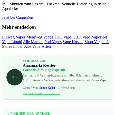
In 3 Minuten zum Rezept · Diskret · Schnelle Lieferung in deine
Apotheke
Jetzt bei CannaZen →
Mehr entdecken
Einweg Vapes
Mehrweg Vapes
THC Vape
CBD Vape
Vaporizer
Vape Liquid
Alle Marken
Pod Vapes
Vape Kosten
Shop Vergleich
Stores finden
Alle Vape-Arten
VERFASST VON
Annamaria Kessler
Cannabis & Vaping-Expertin
Cannabis & Vaping-Expertin mit über 8 Jahren Erfahrung.
AK
150+ getestete Geräte, redaktionelle Leiterin bei CannaVape.
Geprüft von:
Stefan Keller
· Chefredakteur
Ganzes Redaktionsteam →
← VORHERIGER ARTIKEL