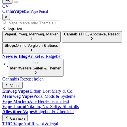
CV
Canna
Vape
Das Vape-Portal
✕
Kategorien
Vapes
Einweg, Mehrweg, Marken
Cannabis
THC, Apotheke, Rezept
Shops
Online-Vergleich & Stores
News & Blog
Artikel & Ratgeber
Mehr
Weitere Seiten & Themen
Cannabis Rezept holen
Vapes
Einweg Vapes
Elfbar, Lost Mary & Co.
Mehrweg Vapes
Pods, Mods & Systeme
Vape Marken
Alle Hersteller im Test
Vape Liquid
Nikotin, Nic-Salt & Shortfills
Alles über Vapes
Ratgeber & Übersicht
Cannabis
THC Vape
Auf Rezept & legal