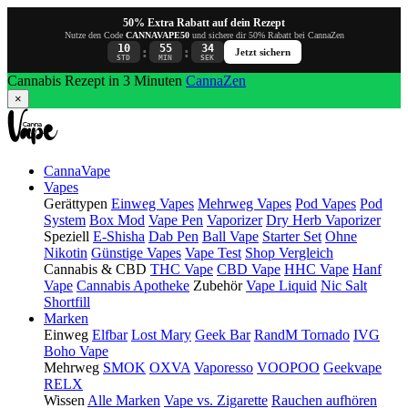
50% Extra Rabatt auf dein Rezept
Nutze den Code
CANNAVAPE50
und sichere dir 50% Rabatt bei CannaZen
10
55
34
:
:
Jetzt sichern
STD
MIN
SEK
Cannabis Rezept in 3 Minuten
CannaZen
×
CannaVape
Vapes
Gerättypen
Einweg Vapes
Mehrweg Vapes
Pod Vapes
Pod
System
Box Mod
Vape Pen
Vaporizer
Dry Herb Vaporizer
Speziell
E-Shisha
Dab Pen
Ball Vape
Starter Set
Ohne
Nikotin
Günstige Vapes
Vape Test
Shop Vergleich
Cannabis & CBD
THC Vape
CBD Vape
HHC Vape
Hanf
Vape
Cannabis Apotheke
Zubehör
Vape Liquid
Nic Salt
Shortfill
Marken
Einweg
Elfbar
Lost Mary
Geek Bar
RandM Tornado
IVG
Boho Vape
Mehrweg
SMOK
OXVA
Vaporesso
VOOPOO
Geekvape
RELX
Wissen
Alle Marken
Vape vs. Zigarette
Rauchen aufhören