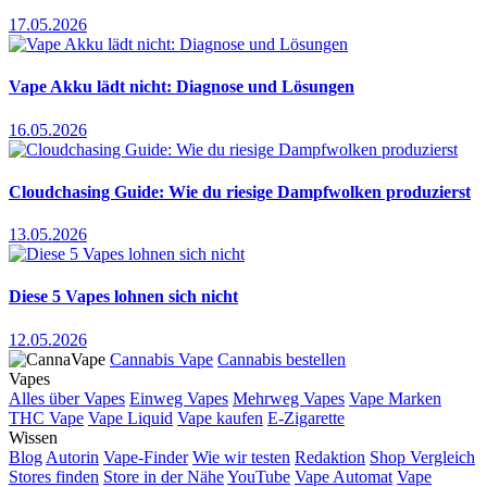
17.05.2026
Vape Akku lädt nicht: Diagnose und Lösungen
16.05.2026
Cloudchasing Guide: Wie du riesige Dampfwolken produzierst
13.05.2026
Diese 5 Vapes lohnen sich nicht
12.05.2026
Cannabis Vape
Cannabis bestellen
Vapes
Alles über Vapes
Einweg Vapes
Mehrweg Vapes
Vape Marken
THC Vape
Vape Liquid
Vape kaufen
E-Zigarette
Wissen
Blog
Autorin
Vape-Finder
Wie wir testen
Redaktion
Shop Vergleich
Stores finden
Store in der Nähe
YouTube
Vape Automat
Vape