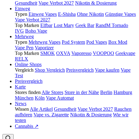
Gesundheit
Vape Verbot 2027
Nikotin & Dosierung
Einweg
Typen
Einweg Vapes
E-Shisha
Ohne Nikotin
Günstige Vapes
Vape Verbot 2027
Top Marken
Elfbar
Lost Mary
Geek Bar
RandM Tornado
IVG
Boho Vape
Mehrweg
Typen
Mehrweg Vapes
Pod System
Pod Vapes
Box Mod
Vape Pen
Vaporizer
Top Marken
SMOK
OXVA
Vaporesso
VOOPOO
Geekvape
RELX
Online Shops
Vergleich
Shop Vergleich
Preisvergleich
Vape kaufen
Vape
Test
Preisvergleich
Karte
Stores finden
Alle Stores
Store in der Nähe
Berlin
Hamburg
München
Köln
Vape Automat
News
Wissen
Alle Artikel
Gesundheit
Vape Verbot 2027
Rauchen
aufhören
Vape vs. Zigarette
Nikotin & Dosierung
Wie wir
testen
Cannabis ↗