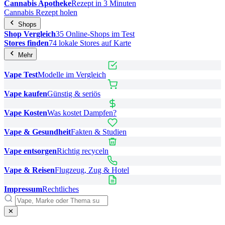
Cannabis Apotheke
Rezept in 3 Minuten
Cannabis Rezept holen
Shops
Shop Vergleich
35 Online-Shops im Test
Stores finden
74 lokale Stores auf Karte
Mehr
Vape Test
Modelle im Vergleich
Vape kaufen
Günstig & seriös
Vape Kosten
Was kostet Dampfen?
Vape & Gesundheit
Fakten & Studien
Vape entsorgen
Richtig recyceln
Vape & Reisen
Flugzeug, Zug & Hotel
Impressum
Rechtliches
✕