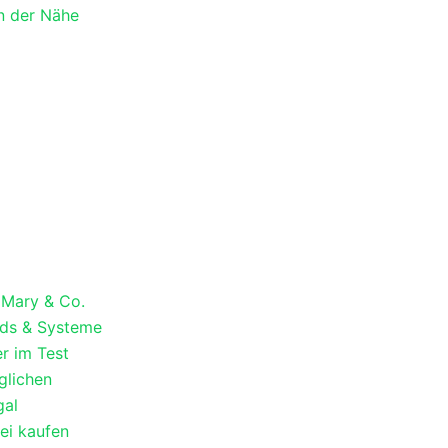
in der Nähe
t Mary & Co.
ds & Systeme
er im Test
glichen
gal
rei kaufen