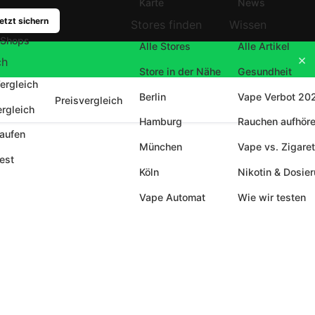
Karte
News
etzt sichern
Stores finden
Wissen
 Shops
Alle Stores
Alle Artikel
×
ch
Store in der Nähe
Gesundheit
ergleich
Berlin
Vape Verbot 20
Preisvergleich
ergleich
Hamburg
Rauchen aufhör
aufen
München
Vape vs. Zigaret
est
Köln
Nikotin & Dosie
Vape Automat
Wie wir testen