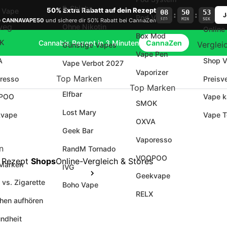
E-Shisha
50% Extra Rabatt auf dein Rezept
 Vape
08
50
53
:
:
J
Pod Vapes
STD
MIN
SEK
e
CANNAVAPE50
und sichere dir 50% Rabatt bei CannaZen
weg
Ohne Nikotin
Online
Box Mod
K
Cannabis Rezept in 3 Minuten
CannaZen
Verglei
Günstige Vapes
Vape Pen
A
Shop V
Vape Verbot 2027
Vaporizer
Top Marken
resso
Preisv
Top Marken
Elfbar
POO
Vape k
SMOK
Lost Mary
vape
Vape T
OXVA
Geek Bar
Vaporesso
n
RandM Tornado
VOOPOO
 Rezept
Shops
Online-Vergleich & Stores
 Marken
IVG
Geekvape
 vs. Zigarette
Boho Vape
RELX
hen aufhören
ndheit