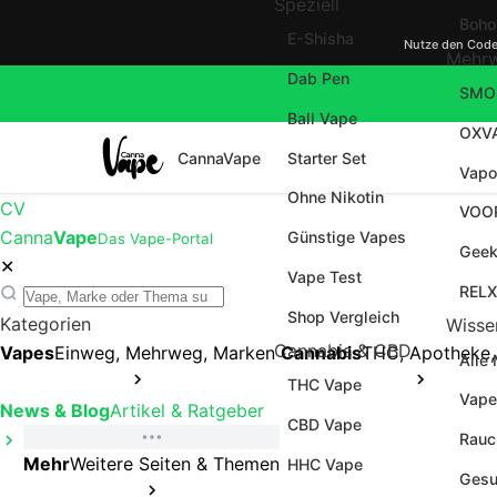
Speziell
Boho
E-Shisha
Nutze den Cod
Mehr
Dab Pen
SMO
Ball Vape
OXV
CannaVape
Starter Set
Vapo
Ohne Nikotin
CV
VOO
Canna
Vape
Günstige Vapes
Das Vape-Portal
Geek
✕
Vape Test
RELX
Shop Vergleich
Kategorien
Wisse
Cannabis & CBD
Vapes
Einweg, Mehrweg, Marken
Cannabis
THC, Apotheke,
Alle
THC Vape
Vape
News & Blog
Artikel & Ratgeber
CBD Vape
Rauc
Mehr
Weitere Seiten & Themen
HHC Vape
Gesu