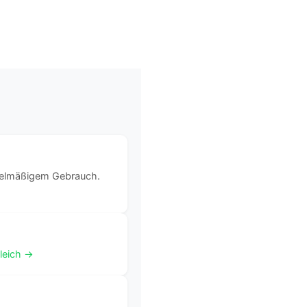
egelmäßigem Gebrauch.
leich →