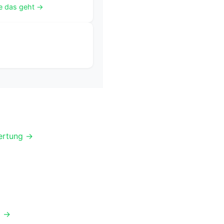
e das geht →
ertung →
g →