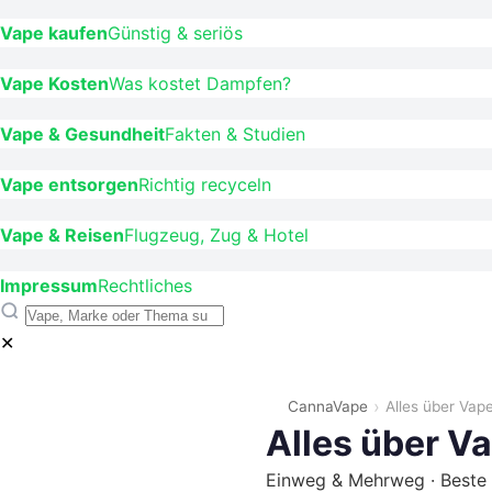
Vape kaufen
Günstig & seriös
Vape Kosten
Was kostet Dampfen?
Vape & Gesundheit
Fakten & Studien
Vape entsorgen
Richtig recyceln
Vape & Reisen
Flugzeug, Zug & Hotel
Impressum
Rechtliches
✕
CannaVape
Alles über Vap
Alles über V
Einweg & Mehrweg · Beste 