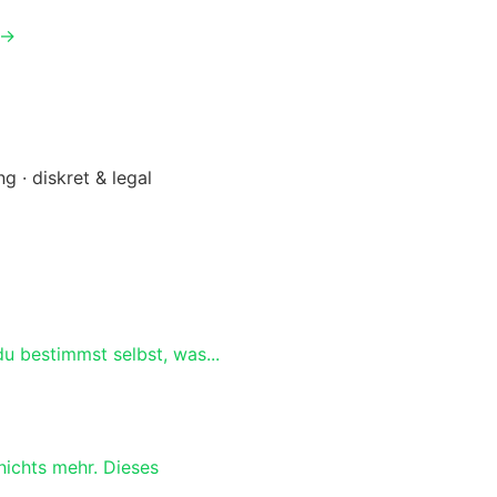
 →
ng · diskret & legal
u bestimmst selbst, was...
nichts mehr. Dieses