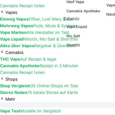
Hanf Vape
Vape
Cannabis Rezept holen
Cannabis Apotheke
Vapes
Niko
Zubehör
Einweg Vapes
Elfbar, Lost Mary & Co.
Mehrweg Vapes
Pods, Mods & Systeme
Vape Liquid
Vape Marken
Alle Hersteller im Test
Nic Salt
Vape Liquid
Nikotin, Nic-Salt & Shortfills
Shortfill
Alles über Vapes
Ratgeber & Übersicht
Cannabis
THC Vape
Auf Rezept & legal
Cannabis Apotheke
Rezept in 3 Minuten
Cannabis Rezept holen
Shops
Shop Vergleich
35 Online-Shops im Test
Stores finden
74 lokale Stores auf Karte
Mehr
Vape Test
Modelle im Vergleich