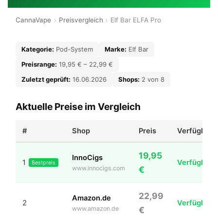
CannaVape
Preisvergleich
Elf Bar ELFA Pro
Kategorie:
Pod-System
Marke:
Elf Bar
Preisrange:
19,95 € – 22,99 €
Zuletzt geprüft:
16.06.2026
Shops:
2 von 8
Aktuelle Preise im Vergleich
#
Shop
Preis
Verfügbar
19,95
InnoCigs
1
Verfügbar
Bestpreis
www.innocigs.com
€
22,99
Amazon.de
2
Verfügbar
www.amazon.de
€