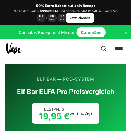
50% Extra Rabatt auf dein Rezept
Nutze den Code
CANNAVAPE50
und sichere dir 50% Rabatt bei CannaZen
01
04
02
:
:
Jetzt sichern
STD
MIN
SEK
×
Cannabis Rezept in 3 Minuten
CannaZen
ELF BAR — POD-SYSTEM
Elf Bar ELFA Pro Preisvergleich
BESTPREIS
bei InnoCigs
19,95 €