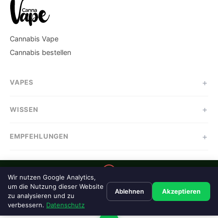
Cannabis Vape
Cannabis bestellen
VAPES
WISSEN
EMPFEHLUNGEN
18+
Wir nutzen Google Analytics,
Dieser Inhalt richtet sich ausschließlich an Personen ab 18 Jahren.
um die Nutzung dieser Website
Ablehnen
Akzeptieren
Cannabis-Produkte sind kein Genussmittel für Minderjährige.
zu analysieren und zu
jugendschutz.net
verbessern.
Datenschutz