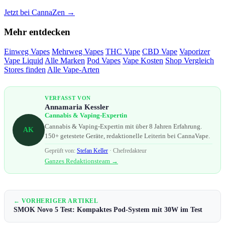
Jetzt bei CannaZen →
Mehr entdecken
Einweg Vapes
Mehrweg Vapes
THC Vape
CBD Vape
Vaporizer
Vape Liquid
Alle Marken
Pod Vapes
Vape Kosten
Shop Vergleich
Stores finden
Alle Vape-Arten
VERFASST VON
Annamaria Kessler
Cannabis & Vaping-Expertin
Cannabis & Vaping-Expertin mit über 8 Jahren Erfahrung.
AK
150+ getestete Geräte, redaktionelle Leiterin bei CannaVape.
Geprüft von:
Stefan Keller
· Chefredakteur
Ganzes Redaktionsteam →
← VORHERIGER ARTIKEL
SMOK Novo 5 Test: Kompaktes Pod-System mit 30W im Test