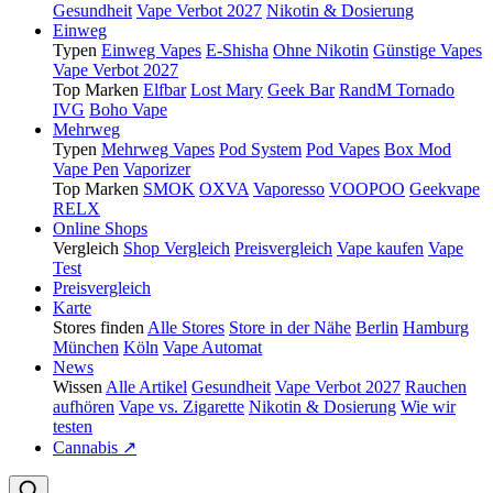
Gesundheit
Vape Verbot 2027
Nikotin & Dosierung
Einweg
Typen
Einweg Vapes
E-Shisha
Ohne Nikotin
Günstige Vapes
Vape Verbot 2027
Top Marken
Elfbar
Lost Mary
Geek Bar
RandM Tornado
IVG
Boho Vape
Mehrweg
Typen
Mehrweg Vapes
Pod System
Pod Vapes
Box Mod
Vape Pen
Vaporizer
Top Marken
SMOK
OXVA
Vaporesso
VOOPOO
Geekvape
RELX
Online Shops
Vergleich
Shop Vergleich
Preisvergleich
Vape kaufen
Vape
Test
Preisvergleich
Karte
Stores finden
Alle Stores
Store in der Nähe
Berlin
Hamburg
München
Köln
Vape Automat
News
Wissen
Alle Artikel
Gesundheit
Vape Verbot 2027
Rauchen
aufhören
Vape vs. Zigarette
Nikotin & Dosierung
Wie wir
testen
Cannabis ↗