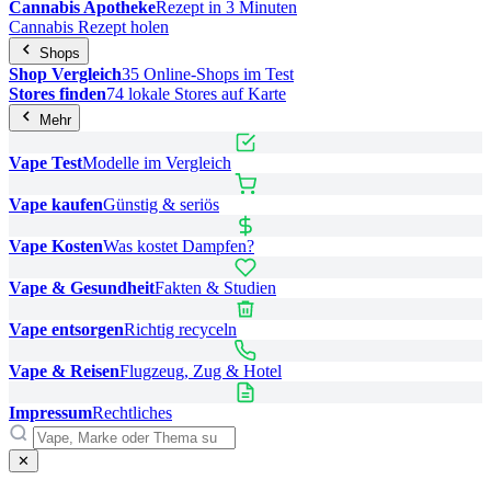
Cannabis Apotheke
Rezept in 3 Minuten
Cannabis Rezept holen
Shops
Shop Vergleich
35 Online-Shops im Test
Stores finden
74 lokale Stores auf Karte
Mehr
Vape Test
Modelle im Vergleich
Vape kaufen
Günstig & seriös
Vape Kosten
Was kostet Dampfen?
Vape & Gesundheit
Fakten & Studien
Vape entsorgen
Richtig recyceln
Vape & Reisen
Flugzeug, Zug & Hotel
Impressum
Rechtliches
✕