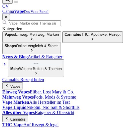
CV
Canna
Vape
Das Vape-Portal
✕
Kategorien
Vapes
Einweg, Mehrweg, Marken
Cannabis
THC, Apotheke, Rezept
Shops
Online-Vergleich & Stores
News & Blog
Artikel & Ratgeber
Mehr
Weitere Seiten & Themen
Cannabis Rezept holen
Vapes
Einweg Vapes
Elfbar, Lost Mary & Co.
Mehrweg Vapes
Pods, Mods & Systeme
Vape Marken
Alle Hersteller im Test
Vape Liquid
Nikotin, Nic-Salt & Shortfills
Alles über Vapes
Ratgeber & Übersicht
Cannabis
THC Vape
Auf Rezept & legal