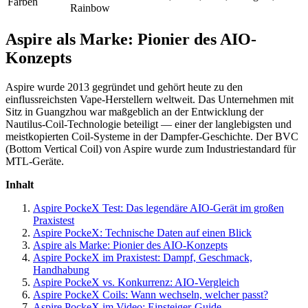
Farben
Rainbow
Aspire als Marke: Pionier des AIO-
Konzepts
Aspire wurde 2013 gegründet und gehört heute zu den
einflussreichsten Vape-Herstellern weltweit. Das Unternehmen mit
Sitz in Guangzhou war maßgeblich an der Entwicklung der
Nautilus-Coil-Technologie beteiligt — einer der langlebigsten und
meistkopierten Coil-Systeme in der Dampfer-Geschichte. Der BVC
(Bottom Vertical Coil) von Aspire wurde zum Industriestandard für
MTL-Geräte.
Inhalt
Aspire PockeX Test: Das legendäre AIO-Gerät im großen
Praxistest
Aspire PockeX: Technische Daten auf einen Blick
Aspire als Marke: Pionier des AIO-Konzepts
Aspire PockeX im Praxistest: Dampf, Geschmack,
Handhabung
Aspire PockeX vs. Konkurrenz: AIO-Vergleich
Aspire PockeX Coils: Wann wechseln, welcher passt?
Aspire PockeX im Video: Einsteiger-Guide