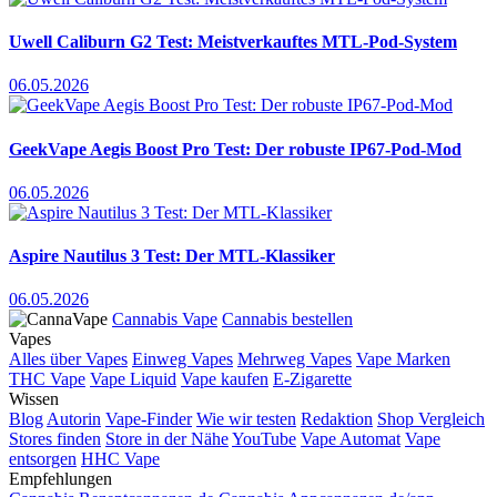
Uwell Caliburn G2 Test: Meistverkauftes MTL-Pod-System
06.05.2026
GeekVape Aegis Boost Pro Test: Der robuste IP67-Pod-Mod
06.05.2026
Aspire Nautilus 3 Test: Der MTL-Klassiker
06.05.2026
Cannabis Vape
Cannabis bestellen
Vapes
Alles über Vapes
Einweg Vapes
Mehrweg Vapes
Vape Marken
THC Vape
Vape Liquid
Vape kaufen
E-Zigarette
Wissen
Blog
Autorin
Vape-Finder
Wie wir testen
Redaktion
Shop Vergleich
Stores finden
Store in der Nähe
YouTube
Vape Automat
Vape
entsorgen
HHC Vape
Empfehlungen