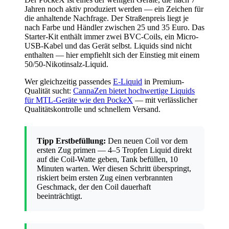
Jahren noch aktiv produziert werden — ein Zeichen für
die anhaltende Nachfrage. Der Straßenpreis liegt je
nach Farbe und Händler zwischen 25 und 35 Euro. Das
Starter-Kit enthält immer zwei BVC-Coils, ein Micro-
USB-Kabel und das Gerät selbst. Liquids sind nicht
enthalten — hier empfiehlt sich der Einstieg mit einem
50/50-Nikotinsalz-Liquid.
Wer gleichzeitig passendes
E-Liquid
in Premium-
Qualität sucht:
CannaZen bietet hochwertige Liquids
für MTL-Geräte wie den PockeX
— mit verlässlicher
Qualitätskontrolle und schnellem Versand.
Tipp Erstbefüllung:
Den neuen Coil vor dem
ersten Zug primen — 4–5 Tropfen Liquid direkt
auf die Coil-Watte geben, Tank befüllen, 10
Minuten warten. Wer diesen Schritt überspringt,
riskiert beim ersten Zug einen verbrannten
Geschmack, der den Coil dauerhaft
beeinträchtigt.