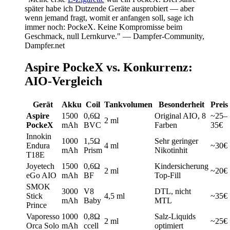
später habe ich Dutzende Geräte ausprobiert — aber
wenn jemand fragt, womit er anfangen soll, sage ich
immer noch: PockeX. Keine Kompromisse beim
Geschmack, null Lernkurve." — Dampfer-Community,
Dampfer.net
Aspire PockeX vs. Konkurrenz:
AIO-Vergleich
Gerät
Akku
Coil
Tankvolumen
Besonderheit
Preis
Aspire
1500
0,6Ω
Original AIO, 8
~25–
2 ml
PockeX
mAh
BVC
Farben
35€
Innokin
1000
1,5Ω
Sehr geringer
Endura
4 ml
~30€
mAh
Prism
Nikotinhit
T18E
Joyetech
1500
0,6Ω
Kindersicherung
2 ml
~20€
eGo AIO
mAh
BF
Top-Fill
SMOK
3000
V8
DTL, nicht
Stick
4,5 ml
~35€
mAh
Baby
MTL
Prince
Vaporesso
1000
0,8Ω
Salz-Liquids
2 ml
~25€
Orca Solo
mAh
ccell
optimiert