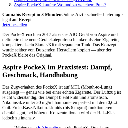
Aspire PockeX kaufen: Wo und zu welchem Preis?
Cannabis Rezept in 3 Minuten
Online-Arzt · schnelle Lieferung ·
legal auf Rezept
Jetzt bestellen
Der PockeX erschien 2017 als erstes AIO-Gerät von Aspire und
definierte eine neue Gerätekategorie: schlanker als eine Zigarette,
kompakter als ein Starter-Kit mit separatem Tank. Das Konzept
wurde seither von Dutzenden Herstellern kopiert — aber der
PockeX bleibt das Original.
Aspire PockeX im Praxistest: Dampf,
Geschmack, Handhabung
Das Zugverhalten des PockeX ist auf MTL (Mouth-to-Lung)
ausgelegt — genau wie bei einer echten Zigarette. Der Luftzug ist
leicht widerständig, der Dampf bleibt kühl und aromatisch.
Nikotinsalze unter 20 mg/ml harmonieren perfekt mit dem 0,6Ω-
Coil. Freie-Base-Nikotin-Liquids (bis 6 mg/ml) funktionieren
ebenfalls gut, bei höheren Konzentrationen wird der Hals-Kick
jedoch zu intensiv.
"Meine erste
E-Zigarette
war ein PockeX. Drei Jahre