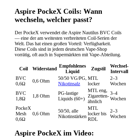
Aspire PockeX Coils: Wann
wechseln, welcher passt?
Der PockeX verwendet die Aspire Nautilus BVC Coils
— eine der am weitesten verbreiteten Coil-Serien der
Welt. Das hat einen großen Vorteil: Verfügbarkeit.
Diese Coils sind in jedem deutschen Vape-Shop
vorrätig, oft auch in Supermärkten mit Vape-Abteilung.
Empfohlenes
Wechsel-
Coil
Widerstand
Zugstil
Liquid
Intervall
BVC
50/50 VG/PG,
MTL
2–3
0,6 Ohm
0,6Ω
Nikotinsalz
locker
Wochen
MTL eng,
BVC
PG-lastige
3–4
1,8 Ohm
Zigaretten-
1,8Ω
Liquids (60+)
Wochen
ähnlich
PockeX
MTL
50/50, alle
2–3
Mesh
0,6 Ohm
locker bis
Nikotinstärken
Wochen
0,6Ω
RDL
Aspire PockeX im Video: