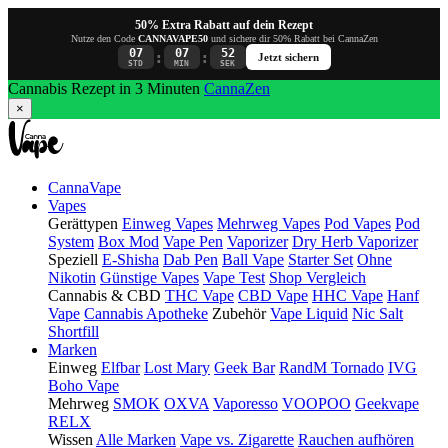
50% Extra Rabatt auf dein Rezept
Nutze den Code
CANNAVAPE50
und sichere dir 50% Rabatt bei CannaZen
07
07
52
:
:
Jetzt sichern
STD
MIN
SEK
Cannabis Rezept in 3 Minuten
CannaZen
×
CannaVape
Vapes
Gerättypen
Einweg Vapes
Mehrweg Vapes
Pod Vapes
Pod
System
Box Mod
Vape Pen
Vaporizer
Dry Herb Vaporizer
Speziell
E-Shisha
Dab Pen
Ball Vape
Starter Set
Ohne
Nikotin
Günstige Vapes
Vape Test
Shop Vergleich
Cannabis & CBD
THC Vape
CBD Vape
HHC Vape
Hanf
Vape
Cannabis Apotheke
Zubehör
Vape Liquid
Nic Salt
Shortfill
Marken
Einweg
Elfbar
Lost Mary
Geek Bar
RandM Tornado
IVG
Boho Vape
Mehrweg
SMOK
OXVA
Vaporesso
VOOPOO
Geekvape
RELX
Wissen
Alle Marken
Vape vs. Zigarette
Rauchen aufhören