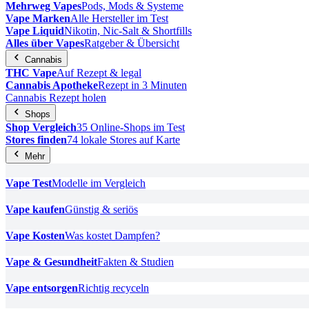
Mehrweg Vapes
Pods, Mods & Systeme
Vape Marken
Alle Hersteller im Test
Vape Liquid
Nikotin, Nic-Salt & Shortfills
Alles über Vapes
Ratgeber & Übersicht
Cannabis
THC Vape
Auf Rezept & legal
Cannabis Apotheke
Rezept in 3 Minuten
Cannabis Rezept holen
Shops
Shop Vergleich
35 Online-Shops im Test
Stores finden
74 lokale Stores auf Karte
Mehr
Vape Test
Modelle im Vergleich
Vape kaufen
Günstig & seriös
Vape Kosten
Was kostet Dampfen?
Vape & Gesundheit
Fakten & Studien
Vape entsorgen
Richtig recyceln