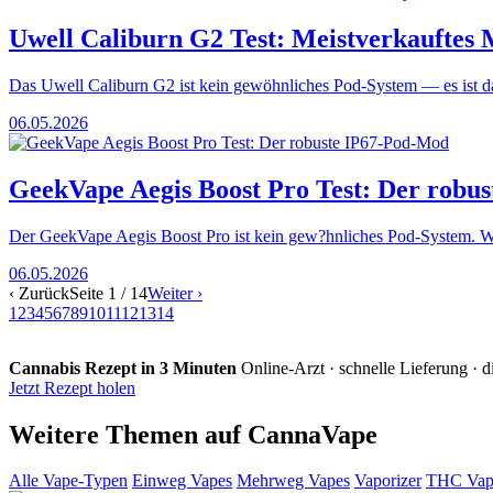
Uwell Caliburn G2 Test: Meistverkaufte
Das Uwell Caliburn G2 ist kein gewöhnliches Pod-System — es ist da
06.05.2026
GeekVape Aegis Boost Pro Test: Der robu
Der GeekVape Aegis Boost Pro ist kein gew?hnliches Pod-System. W
06.05.2026
‹ Zurück
Seite 1 / 14
Weiter ›
1
2
3
4
5
6
7
8
9
10
11
12
13
14
Cannabis Rezept in 3 Minuten
Online-Arzt · schnelle Lieferung · d
Jetzt Rezept holen
Weitere Themen auf CannaVape
Alle Vape-Typen
Einweg Vapes
Mehrweg Vapes
Vaporizer
THC Vap