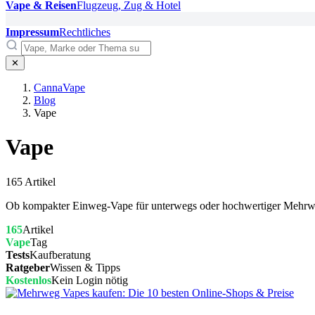
Vape & Reisen
Flugzeug, Zug & Hotel
Impressum
Rechtliches
✕
CannaVape
Blog
Vape
Vape
165 Artikel
Ob kompakter Einweg-Vape für unterwegs oder hochwertiger Mehrweg-
165
Artikel
Vape
Tag
Tests
Kaufberatung
Ratgeber
Wissen & Tipps
Kostenlos
Kein Login nötig