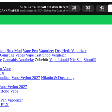
50% Extra Rabatt auf dein Rezept
18
53
40
:
:
CANNAVAPE50
und sichere dir 50% Rabatt bei CannaZen
STD
MIN
SEK
tem
Box Mod
Vape Pen
Vaporizer
Dry Herb Vaporizer
Günstige Vapes
Vape Test
Shop Vergleich
e
Cannabis Apotheke
Zubehör
Vape Liquid
Nic Salt
Shortfill
o Vape
LX
ndheit
Vape Verbot 2027
Nikotin & Dosierung
Vape Verbot 2027
Boho Vape
 Pen
Vaporizer
RELX