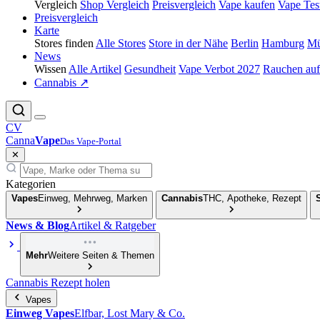
Vergleich
Shop Vergleich
Preisvergleich
Vape kaufen
Vape Tes
Preisvergleich
Karte
Stores finden
Alle Stores
Store in der Nähe
Berlin
Hamburg
Mü
News
Wissen
Alle Artikel
Gesundheit
Vape Verbot 2027
Rauchen auf
Cannabis ↗
CV
Canna
Vape
Das Vape-Portal
✕
Kategorien
Vapes
Einweg, Mehrweg, Marken
Cannabis
THC, Apotheke, Rezept
News & Blog
Artikel & Ratgeber
Mehr
Weitere Seiten & Themen
Cannabis Rezept holen
Vapes
Einweg Vapes
Elfbar, Lost Mary & Co.