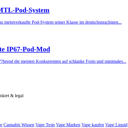
s MTL-Pod-System
s meistverkaufte Pod-System seiner Klasse im deutschsprachigen...
ste IP67-Pod-Mod
?hrend die meisten Konkurrenten auf schlanke Form und minimales...
iskret & legal
e
Cannabis Wissen
Vape Tests
Vape Marken
Vape kaufen
Vape Liquid