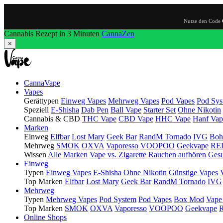
Nutze den Code
Cannabis Rezept in 3 Minuten
CannaZen
×
CannaVape
Vapes
Gerättypen
Einweg Vapes
Mehrweg Vapes
Pod Vapes
Pod Sys
Speziell
E-Shisha
Dab Pen
Ball Vape
Starter Set
Ohne Nikotin
Cannabis & CBD
THC Vape
CBD Vape
HHC Vape
Hanf Vap
Marken
Einweg
Elfbar
Lost Mary
Geek Bar
RandM Tornado
IVG
Boh
Mehrweg
SMOK
OXVA
Vaporesso
VOOPOO
Geekvape
RE
Wissen
Alle Marken
Vape vs. Zigarette
Rauchen aufhören
Gesu
Einweg
Typen
Einweg Vapes
E-Shisha
Ohne Nikotin
Günstige Vapes
Top Marken
Elfbar
Lost Mary
Geek Bar
RandM Tornado
IVG
Mehrweg
Typen
Mehrweg Vapes
Pod System
Pod Vapes
Box Mod
Vape
Top Marken
SMOK
OXVA
Vaporesso
VOOPOO
Geekvape
Online Shops