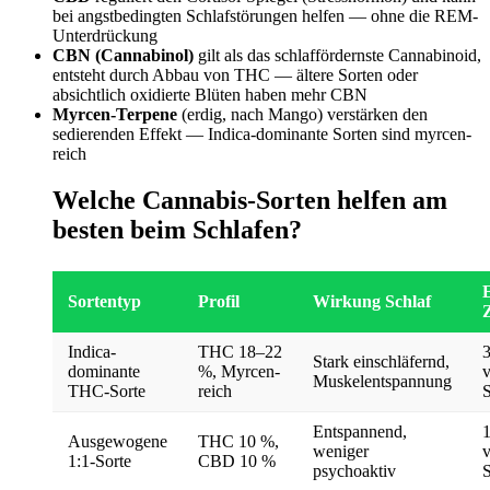
bei angstbedingten Schlafstörungen helfen — ohne die REM-
Unterdrückung
CBN (Cannabinol)
gilt als das schlaffördernste Cannabinoid,
entsteht durch Abbau von THC — ältere Sorten oder
absichtlich oxidierte Blüten haben mehr CBN
Myrcen-Terpene
(erdig, nach Mango) verstärken den
sedierenden Effekt — Indica-dominante Sorten sind myrcen-
reich
Welche Cannabis-Sorten helfen am
besten beim Schlafen?
Sortentyp
Profil
Wirkung Schlaf
Indica-
THC 18–22
Stark einschläfernd,
dominante
%, Myrcen-
Muskelentspannung
THC-Sorte
reich
S
Entspannend,
1
Ausgewogene
THC 10 %,
weniger
1:1-Sorte
CBD 10 %
psychoaktiv
S