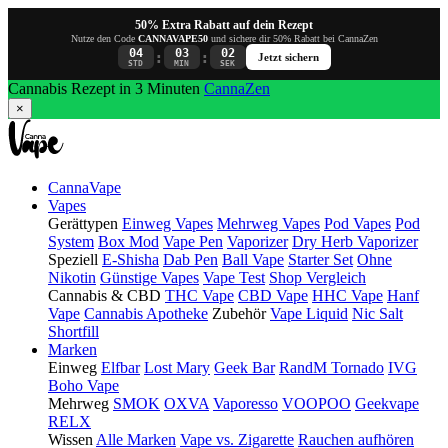
50% Extra Rabatt auf dein Rezept
Nutze den Code
CANNAVAPE50
und sichere dir 50% Rabatt bei CannaZen
04
03
01
:
:
Jetzt sichern
STD
MIN
SEK
Cannabis Rezept in 3 Minuten
CannaZen
×
CannaVape
Vapes
Gerättypen
Einweg Vapes
Mehrweg Vapes
Pod Vapes
Pod
System
Box Mod
Vape Pen
Vaporizer
Dry Herb Vaporizer
Speziell
E-Shisha
Dab Pen
Ball Vape
Starter Set
Ohne
Nikotin
Günstige Vapes
Vape Test
Shop Vergleich
Cannabis & CBD
THC Vape
CBD Vape
HHC Vape
Hanf
Vape
Cannabis Apotheke
Zubehör
Vape Liquid
Nic Salt
Shortfill
Marken
Einweg
Elfbar
Lost Mary
Geek Bar
RandM Tornado
IVG
Boho Vape
Mehrweg
SMOK
OXVA
Vaporesso
VOOPOO
Geekvape
RELX
Wissen
Alle Marken
Vape vs. Zigarette
Rauchen aufhören