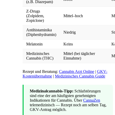
(z.B. Diazepam)
Z-Drugs
(Zolpidem,
Mittel–hoch
Mi
Zopiclone)
Antihistaminika
Niedrig
St
(Diphenhydramin)
Melatonin
Keins
K
Medizinisches
Mittel (bei täglicher
Mi
Cannabis (THC)
Einnahme)
Rezept und Beratung:
Cannabis Arzt Online
|
GKV-
Kostenübernahme
|
Medizinisches Cannabis Guide
Medizinalcannabis-Tipp:
Schlafstörungen
sind eine der am häufigsten genehmigten
Indikationen für Cannabis. Über
CannaZen
telemedizinisch — Rezept noch am selben Tag,
GKV-Antrag möglich.