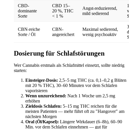
CBD-
CBD 15–
1
Angst-reduzierend,
dominante
20 %, THC
mild sedierend
Sorte
< 1 %
S
3
CBN-reiche
CBN-
Maximal sedierend,
Sorte / Öl
angereichert
wenig psychoaktiv
S
Dosierung für Schlafstörungen
Wer Cannabis erstmals als Schlafmittel einsetzt, sollte niedrig
starten:
Einsteiger-Dosis:
2,5–5 mg THC (ca. 0,1–0,2 g Blüten
mit 20 % THC), 30–60 Minuten vor dem Schlafen
vaporisieren
Wenn unzureichend:
Nach 1 Woche um 2,5 mg
erhöhen
Zieldosis Schlafen:
5–15 mg THC reichen für die
meisten Patienten — mehr führt oft zu "Hangover" am
nächsten Morgen
Oral (Öl/Kapsel):
Längere Wirkdauer (6–8h), 60–90
Min. vor dem Schlafen einnehmen — gut für