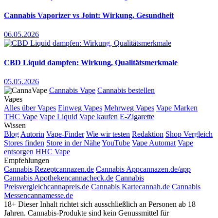
Cannabis Vaporizer vs Joint: Wirkung, Gesundheit
06.05.2026
CBD Liquid dampfen: Wirkung, Qualitätsmerkmale
05.05.2026
Cannabis Vape
Cannabis bestellen
Vapes
Alles über Vapes
Einweg Vapes
Mehrweg Vapes
Vape Marken
THC Vape
Vape Liquid
Vape kaufen
E-Zigarette
Wissen
Blog
Autorin
Vape-Finder
Wie wir testen
Redaktion
Shop Vergleich
Stores finden
Store in der Nähe
YouTube
Vape Automat
Vape
entsorgen
HHC Vape
Empfehlungen
Cannabis Rezept
cannazen.de
Cannabis App
cannazen.de/app
Cannabis Apotheken
cannacheck.de
Cannabis
Preisvergleich
cannapreis.de
Cannabis Karte
cannah.de
Cannabis
Messen
cannamesse.de
18+
Dieser Inhalt richtet sich ausschließlich an Personen ab 18
Jahren. Cannabis-Produkte sind kein Genussmittel für