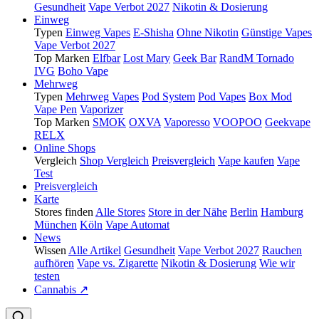
Gesundheit
Vape Verbot 2027
Nikotin & Dosierung
Einweg
Typen
Einweg Vapes
E-Shisha
Ohne Nikotin
Günstige Vapes
Vape Verbot 2027
Top Marken
Elfbar
Lost Mary
Geek Bar
RandM Tornado
IVG
Boho Vape
Mehrweg
Typen
Mehrweg Vapes
Pod System
Pod Vapes
Box Mod
Vape Pen
Vaporizer
Top Marken
SMOK
OXVA
Vaporesso
VOOPOO
Geekvape
RELX
Online Shops
Vergleich
Shop Vergleich
Preisvergleich
Vape kaufen
Vape
Test
Preisvergleich
Karte
Stores finden
Alle Stores
Store in der Nähe
Berlin
Hamburg
München
Köln
Vape Automat
News
Wissen
Alle Artikel
Gesundheit
Vape Verbot 2027
Rauchen
aufhören
Vape vs. Zigarette
Nikotin & Dosierung
Wie wir
testen
Cannabis ↗