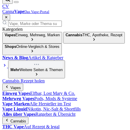
CV
Canna
Vape
Das Vape-Portal
✕
Kategorien
Vapes
Einweg, Mehrweg, Marken
Cannabis
THC, Apotheke, Rezept
Shops
Online-Vergleich & Stores
News & Blog
Artikel & Ratgeber
Mehr
Weitere Seiten & Themen
Cannabis Rezept holen
Vapes
Einweg Vapes
Elfbar, Lost Mary & Co.
Mehrweg Vapes
Pods, Mods & Systeme
Vape Marken
Alle Hersteller im Test
Vape Liquid
Nikotin, Nic-Salt & Shortfills
Alles über Vapes
Ratgeber & Übersicht
Cannabis
THC Vape
Auf Rezept & legal