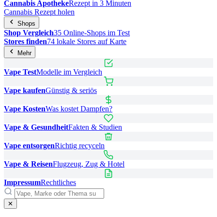
Cannabis Apotheke
Rezept in 3 Minuten
Cannabis Rezept holen
Shops
Shop Vergleich
35 Online-Shops im Test
Stores finden
74 lokale Stores auf Karte
Mehr
Vape Test
Modelle im Vergleich
Vape kaufen
Günstig & seriös
Vape Kosten
Was kostet Dampfen?
Vape & Gesundheit
Fakten & Studien
Vape entsorgen
Richtig recyceln
Vape & Reisen
Flugzeug, Zug & Hotel
Impressum
Rechtliches
✕