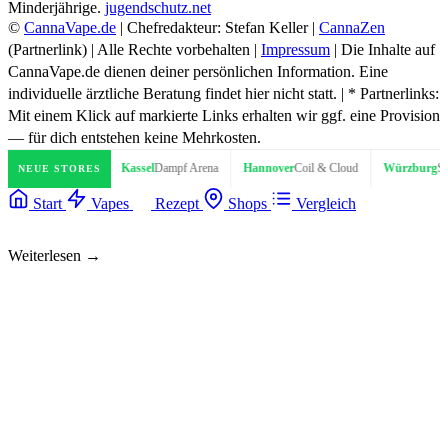
Minderjährige.
jugendschutz.net
©
CannaVape.de
| Chefredakteur: Stefan Keller |
CannaZen
(Partnerlink) | Alle Rechte vorbehalten |
Impressum
| Die Inhalte auf
CannaVape.de dienen deiner persönlichen Information. Eine
individuelle ärztliche Beratung findet hier nicht statt. | * Partnerlinks:
Mit einem Klick auf markierte Links erhalten wir ggf. eine Provision
— für dich entstehen keine Mehrkosten.
ampferShop
Kassel
Dampf Arena
Hannover
Coil & Cloud
Würzburg
Steam & 
NEUE STORES
Start
Vapes
Rezept
Shops
Vergleich
Weiterlesen →