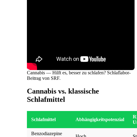
Cannabis — Hilft es, besser zu schlafen? Schlaflabor-
Beitrag von SRF.
Cannabis vs. klassische
Schlafmittel
R
Schlafmittel
Abhängigkeitspotenzial
U
Benzodiazepine
Hoch
St