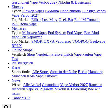
Gesundheit
Vape Verbot 2027
Nikotin & Dosierung
Einweg
Typen
Einweg Vapes
E-Shisha
Ohne Nikotin
Günstige Vapes
Vape Verbot 2027
Top Marken
Elfbar
Lost Mary
Geek Bar
RandM Tornado
IVG
Boho Vape
Mehrweg
Typen
Mehrweg Vapes
Pod System
Pod Vapes
Box Mod
Vape Pen
Vaporizer
Top Marken
SMOK
OXVA
Vaporesso
VOOPOO
Geekvape
RELX
Online Shops
Vergleich
Shop Vergleich
Preisvergleich
Vape kaufen
Vape
Test
Preisvergleich
Karte
Stores finden
Alle Stores
Store in der Nähe
Berlin
Hamburg
München
Köln
Vape Automat
News
Wissen
Alle Artikel
Gesundheit
Vape Verbot 2027
Rauchen
aufhören
Vape vs. Zigarette
Nikotin & Dosierung
Wie wir
testen
Cannabis ↗