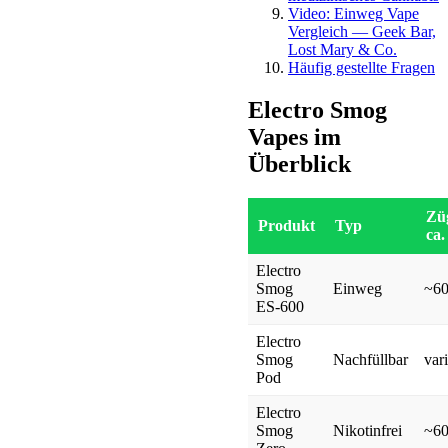
Video: Einweg Vape
Vergleich — Geek Bar,
Lost Mary & Co.
Häufig gestellte Fragen
Electro Smog
Vapes im
Überblick
Zü
Produkt
Typ
ca.
Electro
Smog
Einweg
~6
ES-600
Electro
Smog
Nachfüllbar
var
Pod
Electro
Smog
Nikotinfrei
~6