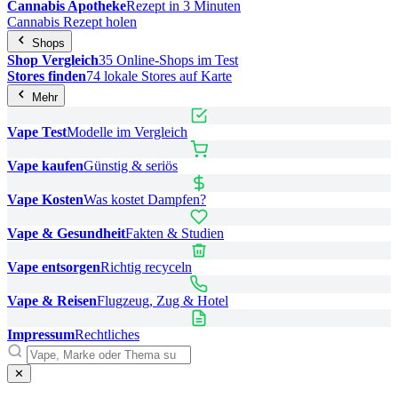
Cannabis Apotheke
Rezept in 3 Minuten
Cannabis Rezept holen
Shops
Shop Vergleich
35 Online-Shops im Test
Stores finden
74 lokale Stores auf Karte
Mehr
Vape Test
Modelle im Vergleich
Vape kaufen
Günstig & seriös
Vape Kosten
Was kostet Dampfen?
Vape & Gesundheit
Fakten & Studien
Vape entsorgen
Richtig recyceln
Vape & Reisen
Flugzeug, Zug & Hotel
Impressum
Rechtliches
✕