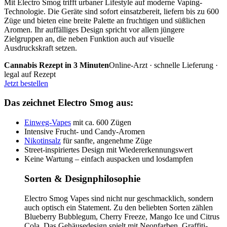
Mit Electro Smog trifft urbaner Lifestyle auf moderne Vaping-
Technologie. Die Geräte sind sofort einsatzbereit, liefern bis zu 600
Züge und bieten eine breite Palette an fruchtigen und süßlichen
Aromen. Ihr auffälliges Design spricht vor allem jüngere
Zielgruppen an, die neben Funktion auch auf visuelle
Ausdruckskraft setzen.
Cannabis Rezept in 3 Minuten
Online-Arzt · schnelle Lieferung ·
legal auf Rezept
Jetzt bestellen
Das zeichnet Electro Smog aus:
Einweg-Vapes
mit ca. 600 Zügen
Intensive Frucht- und Candy-Aromen
Nikotinsalz
für sanfte, angenehme Züge
Street-inspiriertes Design mit Wiedererkennungswert
Keine Wartung – einfach auspacken und losdampfen
Sorten & Designphilosophie
Electro Smog Vapes sind nicht nur geschmacklich, sondern
auch optisch ein Statement. Zu den beliebten Sorten zählen
Blueberry Bubblegum, Cherry Freeze, Mango Ice und Citrus
Cola. Das Gehäusedesign spielt mit Neonfarben, Graffiti-