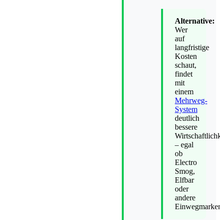
Alternative:
Wer
auf
langfristige
Kosten
schaut,
findet
mit
einem
Mehrweg-
System
deutlich
bessere
Wirtschaftlichk
– egal
ob
Electro
Smog,
Elfbar
oder
andere
Einwegmarke