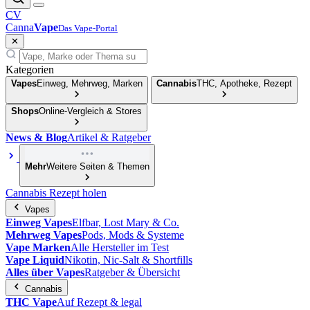
CV
Canna
Vape
Das Vape-Portal
✕
Kategorien
Vapes
Einweg, Mehrweg, Marken
Cannabis
THC, Apotheke, Rezept
Shops
Online-Vergleich & Stores
News & Blog
Artikel & Ratgeber
Mehr
Weitere Seiten & Themen
Cannabis Rezept holen
Vapes
Einweg Vapes
Elfbar, Lost Mary & Co.
Mehrweg Vapes
Pods, Mods & Systeme
Vape Marken
Alle Hersteller im Test
Vape Liquid
Nikotin, Nic-Salt & Shortfills
Alles über Vapes
Ratgeber & Übersicht
Cannabis
THC Vape
Auf Rezept & legal