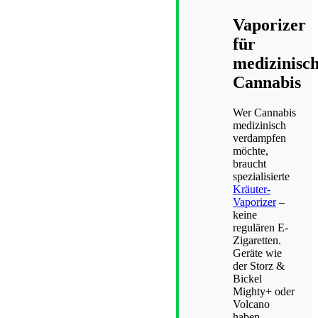
Vaporizer
für
medizinisc
Cannabis
Wer Cannabis
medizinisch
verdampfen
möchte,
braucht
spezialisierte
Kräuter-
Vaporizer
–
keine
regulären E-
Zigaretten.
Geräte wie
der Storz &
Bickel
Mighty+ oder
Volcano
haben