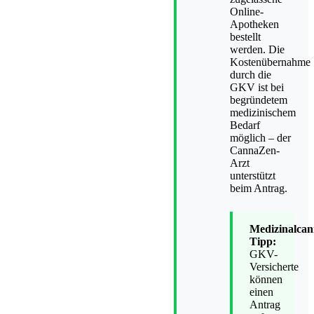
Online-
Apotheken
bestellt
werden. Die
Kostenübernahme
durch die
GKV ist bei
begründetem
medizinischem
Bedarf
möglich – der
CannaZen-
Arzt
unterstützt
beim Antrag.
Medizinalcan
Tipp:
GKV-
Versicherte
können
einen
Antrag