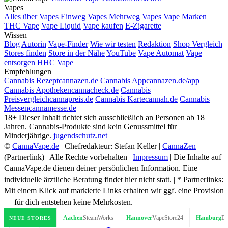
Vapes
Alles über Vapes
Einweg Vapes
Mehrweg Vapes
Vape Marken
THC Vape
Vape Liquid
Vape kaufen
E-Zigarette
Wissen
Blog
Autorin
Vape-Finder
Wie wir testen
Redaktion
Shop Vergleich
Stores finden
Store in der Nähe
YouTube
Vape Automat
Vape
entsorgen
HHC Vape
Empfehlungen
Cannabis Rezept
cannazen.de
Cannabis App
cannazen.de/app
Cannabis Apotheken
cannacheck.de
Cannabis
Preisvergleich
cannapreis.de
Cannabis Karte
cannah.de
Cannabis
Messen
cannamesse.de
18+
Dieser Inhalt richtet sich ausschließlich an Personen ab 18
Jahren. Cannabis-Produkte sind kein Genussmittel für
Minderjährige.
jugendschutz.net
©
CannaVape.de
| Chefredakteur: Stefan Keller |
CannaZen
(Partnerlink) | Alle Rechte vorbehalten |
Impressum
| Die Inhalte auf
CannaVape.de dienen deiner persönlichen Information. Eine
individuelle ärztliche Beratung findet hier nicht statt. | * Partnerlinks:
Mit einem Klick auf markierte Links erhalten wir ggf. eine Provision
— für dich entstehen keine Mehrkosten.
oke & Vape
Aachen
SteamWorks
Hannover
VapeStore24
Hamburg
Dampfmeist
NEUE STORES