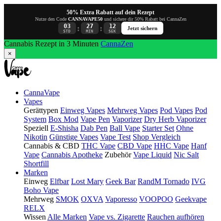
50% Extra Rabatt auf dein Rezept
Nutze den Code
CANNAVAPE50
und sichere dir 50% Rabatt bei CannaZen
03
27
11
:
:
Jetzt sichern
STD
MIN
SEK
Cannabis Rezept in 3 Minuten
CannaZen
×
CannaVape
Vapes
Gerättypen
Einweg Vapes
Mehrweg Vapes
Pod Vapes
Pod
System
Box Mod
Vape Pen
Vaporizer
Dry Herb Vaporizer
Speziell
E-Shisha
Dab Pen
Ball Vape
Starter Set
Ohne
Nikotin
Günstige Vapes
Vape Test
Shop Vergleich
Cannabis & CBD
THC Vape
CBD Vape
HHC Vape
Hanf
Vape
Cannabis Apotheke
Zubehör
Vape Liquid
Nic Salt
Shortfill
Marken
Einweg
Elfbar
Lost Mary
Geek Bar
RandM Tornado
IVG
Boho Vape
Mehrweg
SMOK
OXVA
Vaporesso
VOOPOO
Geekvape
RELX
Wissen
Alle Marken
Vape vs. Zigarette
Rauchen aufhören