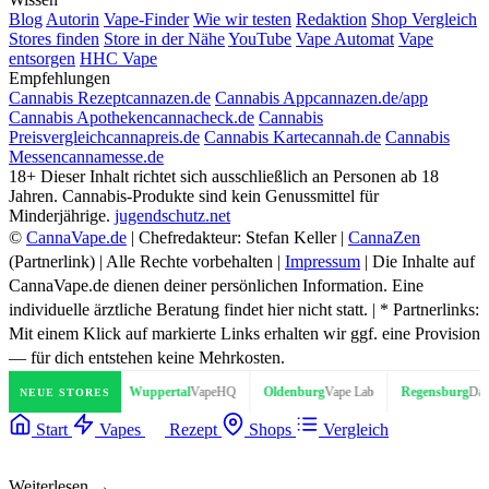
Blog
Autorin
Vape-Finder
Wie wir testen
Redaktion
Shop Vergleich
Stores finden
Store in der Nähe
YouTube
Vape Automat
Vape
entsorgen
HHC Vape
Empfehlungen
Cannabis Rezept
cannazen.de
Cannabis App
cannazen.de/app
Cannabis Apotheken
cannacheck.de
Cannabis
Preisvergleich
cannapreis.de
Cannabis Karte
cannah.de
Cannabis
Messen
cannamesse.de
18+
Dieser Inhalt richtet sich ausschließlich an Personen ab 18
Jahren. Cannabis-Produkte sind kein Genussmittel für
Minderjährige.
jugendschutz.net
©
CannaVape.de
| Chefredakteur: Stefan Keller |
CannaZen
(Partnerlink) | Alle Rechte vorbehalten |
Impressum
| Die Inhalte auf
CannaVape.de dienen deiner persönlichen Information. Eine
individuelle ärztliche Beratung findet hier nicht statt. | * Partnerlinks:
Mit einem Klick auf markierte Links erhalten wir ggf. eine Provision
— für dich entstehen keine Mehrkosten.
pferShop
Wuppertal
VapeHQ
Oldenburg
Vape Lab
Regensburg
DampftBeiDi
NEUE STORES
Start
Vapes
Rezept
Shops
Vergleich
Weiterlesen →