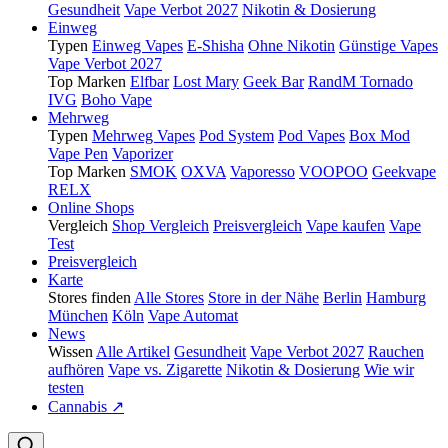
Gesundheit
Vape Verbot 2027
Nikotin & Dosierung
Einweg
Typen
Einweg Vapes
E-Shisha
Ohne Nikotin
Günstige Vapes
Vape Verbot 2027
Top Marken
Elfbar
Lost Mary
Geek Bar
RandM Tornado
IVG
Boho Vape
Mehrweg
Typen
Mehrweg Vapes
Pod System
Pod Vapes
Box Mod
Vape Pen
Vaporizer
Top Marken
SMOK
OXVA
Vaporesso
VOOPOO
Geekvape
RELX
Online Shops
Vergleich
Shop Vergleich
Preisvergleich
Vape kaufen
Vape
Test
Preisvergleich
Karte
Stores finden
Alle Stores
Store in der Nähe
Berlin
Hamburg
München
Köln
Vape Automat
News
Wissen
Alle Artikel
Gesundheit
Vape Verbot 2027
Rauchen
aufhören
Vape vs. Zigarette
Nikotin & Dosierung
Wie wir
testen
Cannabis ↗