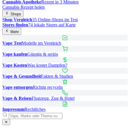
Cannabis Apotheke
Rezept in 3 Minuten
Cannabis Rezept holen
Shops
Shop Vergleich
35 Online-Shops im Test
Stores finden
74 lokale Stores auf Karte
Mehr
Vape Test
Modelle im Vergleich
Vape kaufen
Günstig & seriös
Vape Kosten
Was kostet Dampfen?
Vape & Gesundheit
Fakten & Studien
Vape entsorgen
Richtig recyceln
Vape & Reisen
Flugzeug, Zug & Hotel
Impressum
Rechtliches
✕