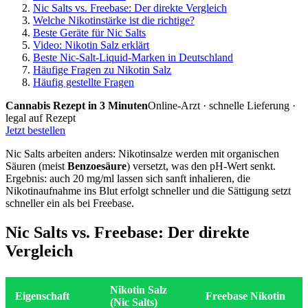
Nic Salts vs. Freebase: Der direkte Vergleich
Welche Nikotinstärke ist die richtige?
Beste Geräte für Nic Salts
Video: Nikotin Salz erklärt
Beste Nic-Salt-Liquid-Marken in Deutschland
Häufige Fragen zu Nikotin Salz
Häufig gestellte Fragen
Cannabis Rezept in 3 Minuten
Online-Arzt · schnelle Lieferung ·
legal auf Rezept
Jetzt bestellen
Nic Salts arbeiten anders: Nikotinsalze werden mit organischen
Säuren (meist
Benzoesäure
) versetzt, was den pH-Wert senkt.
Ergebnis: auch 20 mg/ml lassen sich sanft inhalieren, die
Nikotinaufnahme ins Blut erfolgt schneller und die Sättigung setzt
schneller ein als bei Freebase.
Nic Salts vs. Freebase: Der direkte
Vergleich
Nikotin Salz
Eigenschaft
Freebase Nikotin
(Nic Salts)