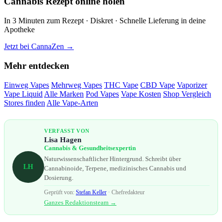
Cannabis Rezept online holen
In 3 Minuten zum Rezept · Diskret · Schnelle Lieferung in deine
Apotheke
Jetzt bei CannaZen →
Mehr entdecken
Einweg Vapes
Mehrweg Vapes
THC Vape
CBD Vape
Vaporizer
Vape Liquid
Alle Marken
Pod Vapes
Vape Kosten
Shop Vergleich
Stores finden
Alle Vape-Arten
VERFASST VON
Lisa Hagen
Cannabis & Gesundheitsexpertin
Naturwissenschaftlicher Hintergrund. Schreibt über
LH
Cannabinoide, Terpene, medizinisches Cannabis und
Dosierung.
Geprüft von:
Stefan Keller
· Chefredakteur
Ganzes Redaktionsteam →