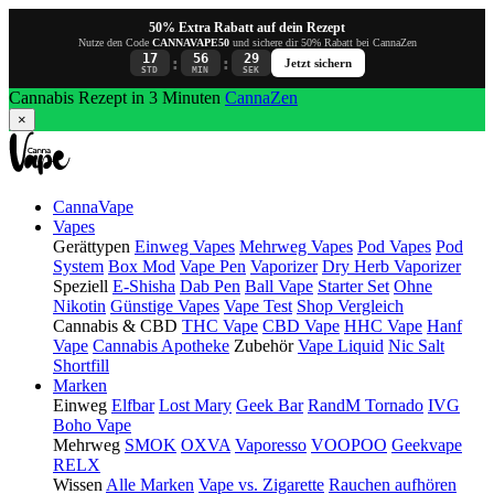
50% Extra Rabatt auf dein Rezept
Nutze den Code
CANNAVAPE50
und sichere dir 50% Rabatt bei CannaZen
17
56
28
:
:
Jetzt sichern
STD
MIN
SEK
Cannabis Rezept in 3 Minuten
CannaZen
×
CannaVape
Vapes
Gerättypen
Einweg Vapes
Mehrweg Vapes
Pod Vapes
Pod
System
Box Mod
Vape Pen
Vaporizer
Dry Herb Vaporizer
Speziell
E-Shisha
Dab Pen
Ball Vape
Starter Set
Ohne
Nikotin
Günstige Vapes
Vape Test
Shop Vergleich
Cannabis & CBD
THC Vape
CBD Vape
HHC Vape
Hanf
Vape
Cannabis Apotheke
Zubehör
Vape Liquid
Nic Salt
Shortfill
Marken
Einweg
Elfbar
Lost Mary
Geek Bar
RandM Tornado
IVG
Boho Vape
Mehrweg
SMOK
OXVA
Vaporesso
VOOPOO
Geekvape
RELX
Wissen
Alle Marken
Vape vs. Zigarette
Rauchen aufhören