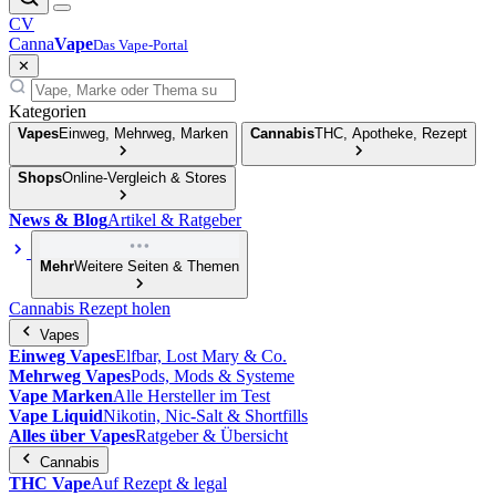
CV
Canna
Vape
Das Vape-Portal
✕
Kategorien
Vapes
Einweg, Mehrweg, Marken
Cannabis
THC, Apotheke, Rezept
Shops
Online-Vergleich & Stores
News & Blog
Artikel & Ratgeber
Mehr
Weitere Seiten & Themen
Cannabis Rezept holen
Vapes
Einweg Vapes
Elfbar, Lost Mary & Co.
Mehrweg Vapes
Pods, Mods & Systeme
Vape Marken
Alle Hersteller im Test
Vape Liquid
Nikotin, Nic-Salt & Shortfills
Alles über Vapes
Ratgeber & Übersicht
Cannabis
THC Vape
Auf Rezept & legal