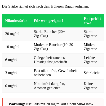
Die Stärke richtet sich nach dem früheren Rauchverhalten:
Entspricht
Nikotinstärke
Für wen geeignet?
etwa
Starke Raucher (20+
Starke
20 mg/ml
Zig./Tag)
Zigarette
Moderate Raucher (10–20
Mittlere
10 mg/ml
Zig./Tag)
Zigarette
Gelegenheitsraucher,
Leichte
6 mg/ml
Umstieg fast geschafft
Zigarette
Fast nikotinfrei, Gewohnheit
3 mg/ml
Sehr leicht
beibehalten
Nikotinfrei dampfen,
Keine
0 mg/ml
Aromen genießen
Zigarette
Warnung:
Nic Salts mit 20 mg/ml auf einem Sub-Ohm-