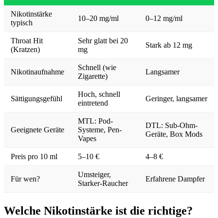
Nikotinstärke
10–20 mg/ml
0–12 mg/ml
typisch
Throat Hit
Sehr glatt bei 20
Stark ab 12 mg
(Kratzen)
mg
Schnell (wie
Nikotinaufnahme
Langsamer
Zigarette)
Hoch, schnell
Sättigungsgefühl
Geringer, langsamer
eintretend
MTL: Pod-
DTL: Sub-Ohm-
Geeignete Geräte
Systeme, Pen-
Geräte, Box Mods
Vapes
Preis pro 10 ml
5–10 €
4–8 €
Umsteiger,
Für wen?
Erfahrene Dampfer
Starker-Raucher
Welche Nikotinstärke ist die richtige?