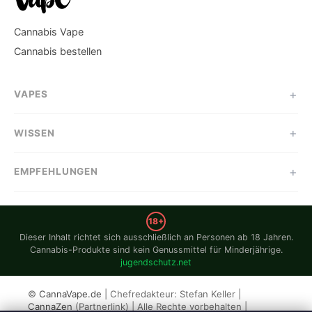
Cannabis Vape
Cannabis bestellen
VAPES
WISSEN
EMPFEHLUNGEN
18+
Dieser Inhalt richtet sich ausschließlich an Personen ab 18 Jahren.
Cannabis-Produkte sind kein Genussmittel für Minderjährige.
jugendschutz.net
©
CannaVape.de
| Chefredakteur: Stefan Keller |
CannaZen
(Partnerlink) | Alle Rechte vorbehalten |