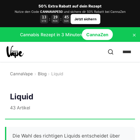
50% Extra Rabatt auf dein Rezept
Nutze den Code
CANNAVAPE50
und sichere dir 50% Rabatt bei CannaZen
13
19
45
:
:
Jetzt sichern
STD
MIN
SEK
×
Cannabis Rezept in 3 Minuten
CannaZen
CannaVape
Blog
Liquid
Liquid
43 Artikel
Die Wahl des richtigen Liquids entscheidet über