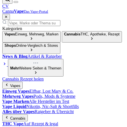
CV
Canna
Vape
Das Vape-Portal
✕
Kategorien
Vapes
Einweg, Mehrweg, Marken
Cannabis
THC, Apotheke, Rezept
Shops
Online-Vergleich & Stores
News & Blog
Artikel & Ratgeber
Mehr
Weitere Seiten & Themen
Cannabis Rezept holen
Vapes
Einweg Vapes
Elfbar, Lost Mary & Co.
Mehrweg Vapes
Pods, Mods & Systeme
Vape Marken
Alle Hersteller im Test
Vape Liquid
Nikotin, Nic-Salt & Shortfills
Alles über Vapes
Ratgeber & Übersicht
Cannabis
THC Vape
Auf Rezept & legal