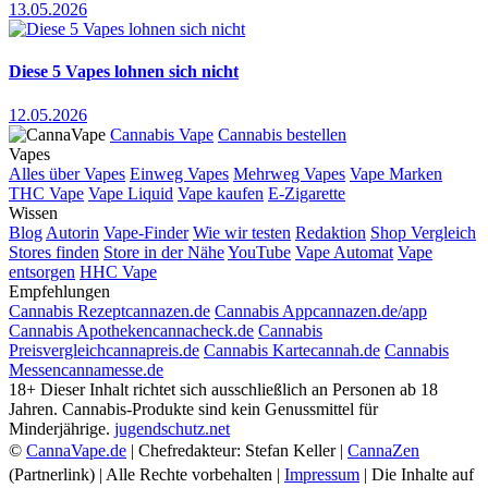
13.05.2026
Diese 5 Vapes lohnen sich nicht
12.05.2026
Cannabis Vape
Cannabis bestellen
Vapes
Alles über Vapes
Einweg Vapes
Mehrweg Vapes
Vape Marken
THC Vape
Vape Liquid
Vape kaufen
E-Zigarette
Wissen
Blog
Autorin
Vape-Finder
Wie wir testen
Redaktion
Shop Vergleich
Stores finden
Store in der Nähe
YouTube
Vape Automat
Vape
entsorgen
HHC Vape
Empfehlungen
Cannabis Rezept
cannazen.de
Cannabis App
cannazen.de/app
Cannabis Apotheken
cannacheck.de
Cannabis
Preisvergleich
cannapreis.de
Cannabis Karte
cannah.de
Cannabis
Messen
cannamesse.de
18+
Dieser Inhalt richtet sich ausschließlich an Personen ab 18
Jahren. Cannabis-Produkte sind kein Genussmittel für
Minderjährige.
jugendschutz.net
©
CannaVape.de
| Chefredakteur: Stefan Keller |
CannaZen
(Partnerlink) | Alle Rechte vorbehalten |
Impressum
| Die Inhalte auf