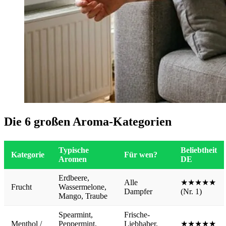
Die 6 großen Aroma-Kategorien
Typische
Beliebtheit
Kategorie
Für wen?
Aromen
DE
Erdbeere,
Alle
★★★★★
Frucht
Wassermelone,
Dampfer
(Nr. 1)
Mango, Traube
Spearmint,
Frische-
Menthol /
Peppermint,
Liebhaber,
★★★★★