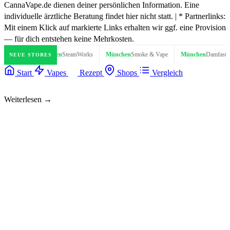
CannaVape.de dienen deiner persönlichen Information. Eine
individuelle ärztliche Beratung findet hier nicht statt. | * Partnerlinks:
Mit einem Klick auf markierte Links erhalten wir ggf. eine Provision
— für dich entstehen keine Mehrkosten.
pe
Aachen
SteamWorks
München
Smoke & Vape
München
Damfastore
Mö
NEUE STORES
Start
Vapes
Rezept
Shops
Vergleich
Weiterlesen →