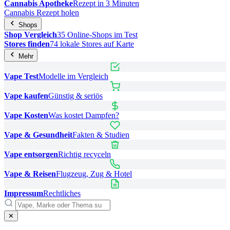
Cannabis Apotheke
Rezept in 3 Minuten
Cannabis Rezept holen
Shops
Shop Vergleich
35 Online-Shops im Test
Stores finden
74 lokale Stores auf Karte
Mehr
Vape Test
Modelle im Vergleich
Vape kaufen
Günstig & seriös
Vape Kosten
Was kostet Dampfen?
Vape & Gesundheit
Fakten & Studien
Vape entsorgen
Richtig recyceln
Vape & Reisen
Flugzeug, Zug & Hotel
Impressum
Rechtliches
✕