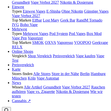
Gesundheit
Vape Verbot 2027
Nikotin & Dosierung
Einweg
Typen
Einweg Vapes
E-Shisha
Ohne Nikotin
Günstige Vapes
Vape Verbot 2027
Top Marken
Elfbar
Lost Mary
Geek Bar
RandM Tornado
IVG
Boho Vape
Mehrweg
Typen
Mehrweg Vapes
Pod System
Pod Vapes
Box Mod
Vape Pen
Vaporizer
Top Marken
SMOK
OXVA
Vaporesso
VOOPOO
Geekvape
RELX
Online Shops
Vergleich
Shop Vergleich
Preisvergleich
Vape kaufen
Vape
Test
Preisvergleich
Karte
Stores finden
Alle Stores
Store in der Nähe
Berlin
Hamburg
München
Köln
Vape Automat
News
Wissen
Alle Artikel
Gesundheit
Vape Verbot 2027
Rauchen
aufhören
Vape vs. Zigarette
Nikotin & Dosierung
Wie wir
testen
Cannabis ↗