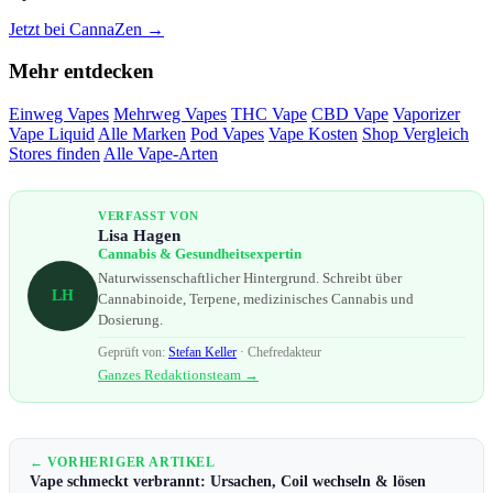
Jetzt bei CannaZen →
Mehr entdecken
Einweg Vapes
Mehrweg Vapes
THC Vape
CBD Vape
Vaporizer
Vape Liquid
Alle Marken
Pod Vapes
Vape Kosten
Shop Vergleich
Stores finden
Alle Vape-Arten
VERFASST VON
Lisa Hagen
Cannabis & Gesundheitsexpertin
Naturwissenschaftlicher Hintergrund. Schreibt über
LH
Cannabinoide, Terpene, medizinisches Cannabis und
Dosierung.
Geprüft von:
Stefan Keller
· Chefredakteur
Ganzes Redaktionsteam →
← VORHERIGER ARTIKEL
Vape schmeckt verbrannt: Ursachen, Coil wechseln & lösen