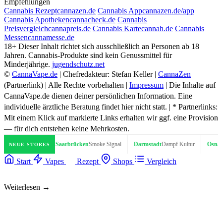
Empfehlungen
Cannabis Rezept
cannazen.de
Cannabis App
cannazen.de/app
Cannabis Apotheken
cannacheck.de
Cannabis
Preisvergleich
cannapreis.de
Cannabis Karte
cannah.de
Cannabis
Messen
cannamesse.de
18+
Dieser Inhalt richtet sich ausschließlich an Personen ab 18
Jahren. Cannabis-Produkte sind kein Genussmittel für
Minderjährige.
jugendschutz.net
©
CannaVape.de
| Chefredakteur: Stefan Keller |
CannaZen
(Partnerlink) | Alle Rechte vorbehalten |
Impressum
| Die Inhalte auf
CannaVape.de dienen deiner persönlichen Information. Eine
individuelle ärztliche Beratung findet hier nicht statt. | * Partnerlinks:
Mit einem Klick auf markierte Links erhalten wir ggf. eine Provision
— für dich entstehen keine Mehrkosten.
of Vape
Saarbrücken
Smoke Signal
Darmstadt
Dampf Kultur
Osnabrück
Coil
NEUE STORES
Start
Vapes
Rezept
Shops
Vergleich
Weiterlesen →