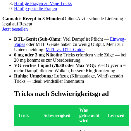
Häufige Fragen zu Vape Tricks
Häufig gestellte Fragen
Cannabis Rezept in 3 Minuten
Online-Arzt · schnelle Lieferung ·
legal auf Rezept
Jetzt bestellen
DTL-Gerät (Sub-Ohm):
Viel Dampf ist Pflicht —
Einweg-
Vapes
oder MTL-Geräte haben zu wenig Output. Mehr zur
Unterscheidung:
MTL vs. DTL Guide
0 mg oder 3 mg Nikotin:
Tricks erfordern viele Züge — bei
20 mg kommt es zur Überdosierung
VG-reiches Liquid (70/30 oder Max-VG):
Viel Glyzerin =
mehr Dampf, dickere Wolken, bessere Ringformierung
Ruhige Umgebung:
Luftzug (Klimaanlage, Wind) zerstört
Tricks — ideal: windstiller Innenraum
Tricks nach Schwierigkeitsgrad
Was
Trick
Schwierigkeit
gebraucht
Lernzeit
wird