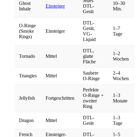
Jedes
Ghost
10–30
Einsteiger
DTL-
Inhale
Min.
Gerät
DTL-
O-Ringe
Gerät,
1–7
(Smoke
Einsteiger
VG-
Tage
Rings)
Liquid
DTL,
1–2
Tornado
Mittel
glatte
Wochen
Fläche
Saubere
2–4
Triangles
Mittel
O-Ringe
Wochen
Perfekte
O-Ringe +
1–3
Jellyfish
Fortgeschritten
zweiter
Monate
Ring
DTL-
1–3
Dragon
Mittel
Gerät
Tage
French
Einsteiger-
DTL-
1–5