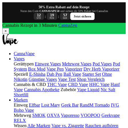
50% Extra Rabatt auf dein Rezept
Nutze den Code
CANNAVAPE50
und sichere dir 50% Rabatt bei CannaZen
12
19
56
:
:
Jetzt sichern
STD
MIN
SEK
Cannabis Rezept in 3 Minuten
CannaZen
×
CannaVape
Vapes
Gerättypen
Einweg Vapes
Mehrweg Vapes
Pod Vapes
Pod
System
Box Mod
Vape Pen
Vaporizer
Dry Herb Vaporizer
Speziell
E-Shisha
Dab Pen
Ball Vape
Starter Set
Ohne
Nikotin
Günstige Vapes
Vape Test
Shop Vergleich
Cannabis & CBD
THC Vape
CBD Vape
HHC Vape
Hanf
Vape
Cannabis Apotheke
Zubehör
Vape Liquid
Nic Salt
Shortfill
Marken
Einweg
Elfbar
Lost Mary
Geek Bar
RandM Tornado
IVG
Boho Vape
Mehrweg
SMOK
OXVA
Vaporesso
VOOPOO
Geekvape
RELX
Wissen
Alle Marken
Vape vs. Zigarette
Rauchen aufhören