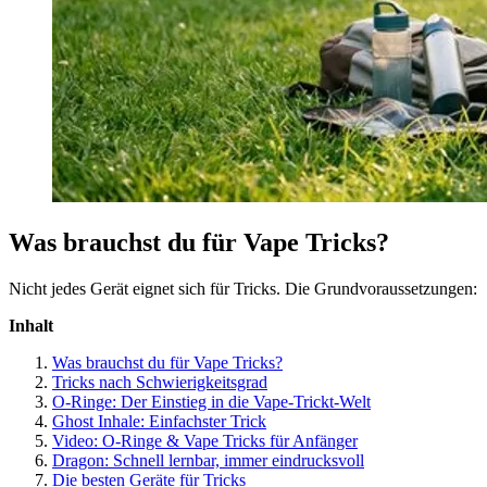
Was brauchst du für Vape Tricks?
Nicht jedes Gerät eignet sich für Tricks. Die Grundvoraussetzungen:
Inhalt
Was brauchst du für Vape Tricks?
Tricks nach Schwierigkeitsgrad
O-Ringe: Der Einstieg in die Vape-Trickt-Welt
Ghost Inhale: Einfachster Trick
Video: O-Ringe & Vape Tricks für Anfänger
Dragon: Schnell lernbar, immer eindrucksvoll
Die besten Geräte für Tricks