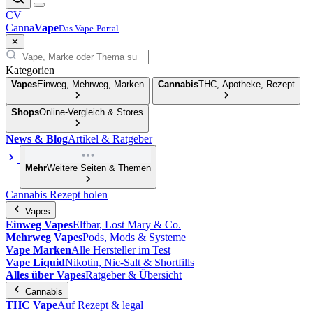
CV
Canna
Vape
Das Vape-Portal
✕
Kategorien
Vapes
Einweg, Mehrweg, Marken
Cannabis
THC, Apotheke, Rezept
Shops
Online-Vergleich & Stores
News & Blog
Artikel & Ratgeber
Mehr
Weitere Seiten & Themen
Cannabis Rezept holen
Vapes
Einweg Vapes
Elfbar, Lost Mary & Co.
Mehrweg Vapes
Pods, Mods & Systeme
Vape Marken
Alle Hersteller im Test
Vape Liquid
Nikotin, Nic-Salt & Shortfills
Alles über Vapes
Ratgeber & Übersicht
Cannabis
THC Vape
Auf Rezept & legal