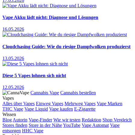
17.05.2026
Vape Akku lädt nicht: Diagnose und Lösungen
16.05.2026
Cloudchasing Guide: Wie du riesige Dampfwolken produzierst
13.05.2026
Diese 5 Vapes lohnen sich nicht
12.05.2026
Cannabis Vape
Cannabis bestellen
Vapes
Alles über Vapes
Einweg Vapes
Mehrweg Vapes
Vape Marken
THC Vape
Vape Liquid
Vape kaufen
E-Zigarette
Wissen
Blog
Autorin
Vape-Finder
Wie wir testen
Redaktion
Shop Vergleich
Stores finden
Store in der Nähe
YouTube
Vape Automat
Vape
entsorgen
HHC Vape