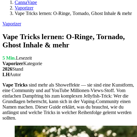
CannaVape
Vaporizer
Vape Tricks lernen: O-Ringe, Tornado, Ghost Inhale & mehr
Vaporizer
Vape Tricks lernen: O-Ringe, Tornado,
Ghost Inhale & mehr
5 Min.
Lesezeit
Vaporizer
Kategorie
2026
Stand
LH
Autor
Vape Tricks
sind mehr als Showeffekte — sie sind eine Kunstform,
eine Community und auf YouTube Millionen-Views-Stoff. Vom
einfachen Dampfring bis zum komplexen Jellyfish-Trick: Wer die
Grundlagen beherrscht, kann sich in der Vaping-Community einen
Namen machen. Dieser Guide erklärt, was du brauchst, wie du
anfängst und welche Tricks in welcher Reihenfolge gelernt werden
sollten.