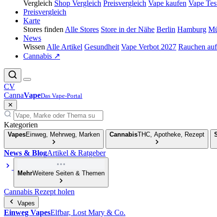
Vergleich
Shop Vergleich
Preisvergleich
Vape kaufen
Vape Tes
Preisvergleich
Karte
Stores finden
Alle Stores
Store in der Nähe
Berlin
Hamburg
Mü
News
Wissen
Alle Artikel
Gesundheit
Vape Verbot 2027
Rauchen auf
Cannabis ↗
CV
Canna
Vape
Das Vape-Portal
✕
Kategorien
Vapes
Einweg, Mehrweg, Marken
Cannabis
THC, Apotheke, Rezept
News & Blog
Artikel & Ratgeber
Mehr
Weitere Seiten & Themen
Cannabis Rezept holen
Vapes
Einweg Vapes
Elfbar, Lost Mary & Co.