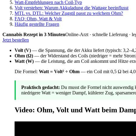
Watt-Empfehlungen nach Coil-Typ
Volt verstehen: Warum Akkuladung die Wattage beeinflusst
MTL vs. DTL: Welcher Zugstil passt zu welchem Ohm?
FAQ: Ohm, Watt & Volt
Häufig gestellte Fragen
Cannabis Rezept in 3 Minuten
Online-Arzt · schnelle Lieferung · le
Jetzt bestellen
Volt (V)
— die Spannung, die der Akku liefert (typisch: 3,2–4,
Ohm (Ω)
— der Widerstand des Coils (niedriger = mehr Strom
Watt (W)
— die Leistung, die am Coil ankommt und Hitze erz
Die Formel:
Watt = Volt² ÷ Ohm
— ein Coil mit 0,5 Ω bei 4,0 
Praktisch gedacht:
Du musst die Formel nicht auswendig 
niedrigere Watt = weniger Dampf, kühlerer Zug, sparsamer
Video: Ohm, Volt und Watt beim Damp