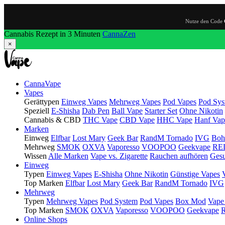
Nutze den Code
Cannabis Rezept in 3 Minuten
CannaZen
×
CannaVape
Vapes
Gerättypen
Einweg Vapes
Mehrweg Vapes
Pod Vapes
Pod Sys
Speziell
E-Shisha
Dab Pen
Ball Vape
Starter Set
Ohne Nikotin
Cannabis & CBD
THC Vape
CBD Vape
HHC Vape
Hanf Vap
Marken
Einweg
Elfbar
Lost Mary
Geek Bar
RandM Tornado
IVG
Boh
Mehrweg
SMOK
OXVA
Vaporesso
VOOPOO
Geekvape
RE
Wissen
Alle Marken
Vape vs. Zigarette
Rauchen aufhören
Gesu
Einweg
Typen
Einweg Vapes
E-Shisha
Ohne Nikotin
Günstige Vapes
Top Marken
Elfbar
Lost Mary
Geek Bar
RandM Tornado
IVG
Mehrweg
Typen
Mehrweg Vapes
Pod System
Pod Vapes
Box Mod
Vape
Top Marken
SMOK
OXVA
Vaporesso
VOOPOO
Geekvape
Online Shops