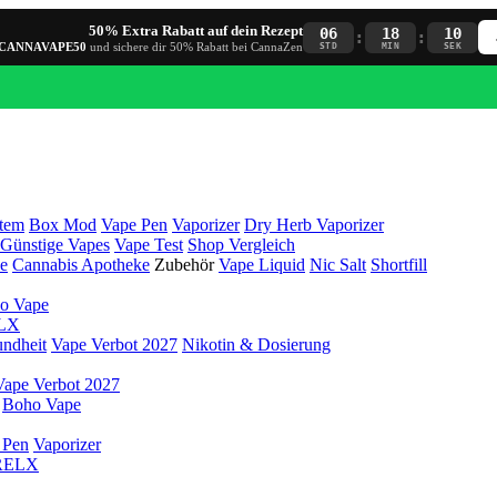
50% Extra Rabatt auf dein Rezept
06
18
08
:
:
CANNAVAPE50
und sichere dir 50% Rabatt bei CannaZen
STD
MIN
SEK
tem
Box Mod
Vape Pen
Vaporizer
Dry Herb Vaporizer
Günstige Vapes
Vape Test
Shop Vergleich
e
Cannabis Apotheke
Zubehör
Vape Liquid
Nic Salt
Shortfill
o Vape
LX
ndheit
Vape Verbot 2027
Nikotin & Dosierung
Vape Verbot 2027
Boho Vape
 Pen
Vaporizer
RELX