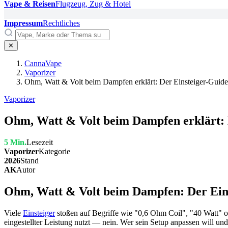
Vape & Reisen
Flugzeug, Zug & Hotel
Impressum
Rechtliches
✕
CannaVape
Vaporizer
Ohm, Watt & Volt beim Dampfen erklärt: Der Einsteiger-Guide
Vaporizer
Ohm, Watt & Volt beim Dampfen erklärt: 
5 Min.
Lesezeit
Vaporizer
Kategorie
2026
Stand
AK
Autor
Ohm, Watt & Volt beim Dampfen: Der Ein
Viele
Einsteiger
stoßen auf Begriffe wie "0,6 Ohm Coil", "40 Watt" o
eingestellter Leistung nutzt — nein. Wer sein Setup anpassen will u