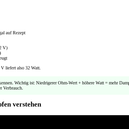
gal auf Rezept
2 V)
)
eugt
V liefert also 32 Watt.
kennen. Wichtig ist: Niedrigerer Ohm-Wert + höhere Watt = mehr Dam
er Verbrauch.
fen verstehen