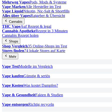
Mehrweg Vapes
Pods, Mods & Systeme
Vape Marken
Alle Hersteller im Test
Vape Liquid
Nikotin, Nic-Salt & Shortfills
Alles über Vapes
Ratgeber & Übersicht
Cannabis
THC Vape
Auf Rezept & legal
Cannabis Apotheke
Rezept in 3 Minuten
Cannabis Rezept holen
Shops
Shop Vergleich
35 Online-Shops im Test
Stores finden
74 lokale Stores auf Karte
Mehr
Vape Test
Modelle im Vergleich
Vape kaufen
Günstig & seriös
Vape Kosten
Was kostet Dampfen?
Vape & Gesundheit
Fakten & Studien
Vape entsorgen
Richtig recyceln