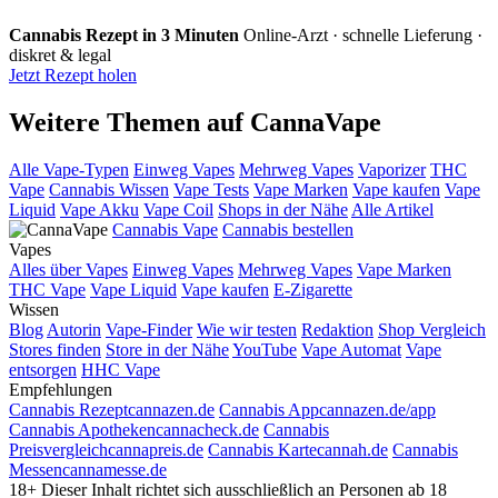
Cannabis Rezept in 3 Minuten
Online-Arzt · schnelle Lieferung ·
diskret & legal
Jetzt Rezept holen
Weitere Themen auf CannaVape
Alle Vape-Typen
Einweg Vapes
Mehrweg Vapes
Vaporizer
THC
Vape
Cannabis Wissen
Vape Tests
Vape Marken
Vape kaufen
Vape
Liquid
Vape Akku
Vape Coil
Shops in der Nähe
Alle Artikel
Cannabis Vape
Cannabis bestellen
Vapes
Alles über Vapes
Einweg Vapes
Mehrweg Vapes
Vape Marken
THC Vape
Vape Liquid
Vape kaufen
E-Zigarette
Wissen
Blog
Autorin
Vape-Finder
Wie wir testen
Redaktion
Shop Vergleich
Stores finden
Store in der Nähe
YouTube
Vape Automat
Vape
entsorgen
HHC Vape
Empfehlungen
Cannabis Rezept
cannazen.de
Cannabis App
cannazen.de/app
Cannabis Apotheken
cannacheck.de
Cannabis
Preisvergleich
cannapreis.de
Cannabis Karte
cannah.de
Cannabis
Messen
cannamesse.de
18+
Dieser Inhalt richtet sich ausschließlich an Personen ab 18