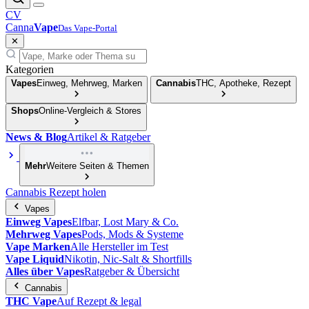
CV
Canna
Vape
Das Vape-Portal
✕
Kategorien
Vapes
Einweg, Mehrweg, Marken
Cannabis
THC, Apotheke, Rezept
Shops
Online-Vergleich & Stores
News & Blog
Artikel & Ratgeber
Mehr
Weitere Seiten & Themen
Cannabis Rezept holen
Vapes
Einweg Vapes
Elfbar, Lost Mary & Co.
Mehrweg Vapes
Pods, Mods & Systeme
Vape Marken
Alle Hersteller im Test
Vape Liquid
Nikotin, Nic-Salt & Shortfills
Alles über Vapes
Ratgeber & Übersicht
Cannabis
THC Vape
Auf Rezept & legal