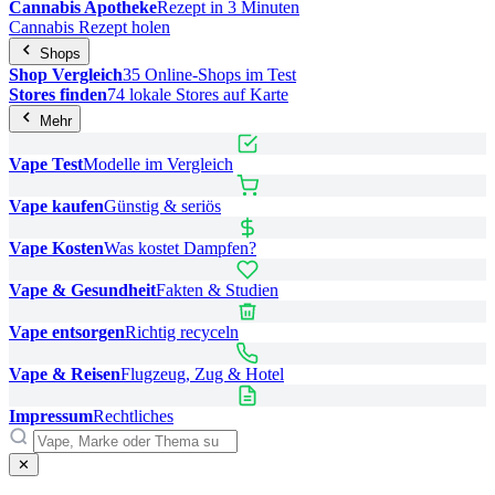
Cannabis Apotheke
Rezept in 3 Minuten
Cannabis Rezept holen
Shops
Shop Vergleich
35 Online-Shops im Test
Stores finden
74 lokale Stores auf Karte
Mehr
Vape Test
Modelle im Vergleich
Vape kaufen
Günstig & seriös
Vape Kosten
Was kostet Dampfen?
Vape & Gesundheit
Fakten & Studien
Vape entsorgen
Richtig recyceln
Vape & Reisen
Flugzeug, Zug & Hotel
Impressum
Rechtliches
✕