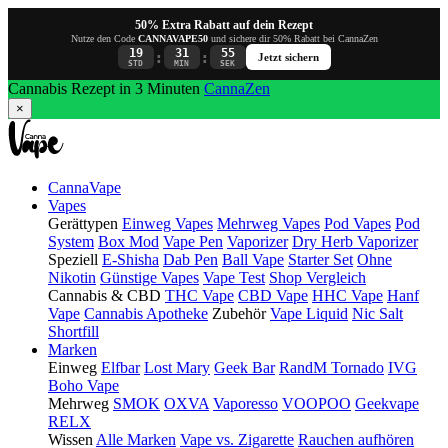
50% Extra Rabatt auf dein Rezept
Nutze den Code
CANNAVAPE50
und sichere dir 50% Rabatt bei CannaZen
19
31
54
:
:
Jetzt sichern
STD
MIN
SEK
Cannabis Rezept in 3 Minuten
CannaZen
×
CannaVape
Vapes
Gerättypen
Einweg Vapes
Mehrweg Vapes
Pod Vapes
Pod
System
Box Mod
Vape Pen
Vaporizer
Dry Herb Vaporizer
Speziell
E-Shisha
Dab Pen
Ball Vape
Starter Set
Ohne
Nikotin
Günstige Vapes
Vape Test
Shop Vergleich
Cannabis & CBD
THC Vape
CBD Vape
HHC Vape
Hanf
Vape
Cannabis Apotheke
Zubehör
Vape Liquid
Nic Salt
Shortfill
Marken
Einweg
Elfbar
Lost Mary
Geek Bar
RandM Tornado
IVG
Boho Vape
Mehrweg
SMOK
OXVA
Vaporesso
VOOPOO
Geekvape
RELX
Wissen
Alle Marken
Vape vs. Zigarette
Rauchen aufhören