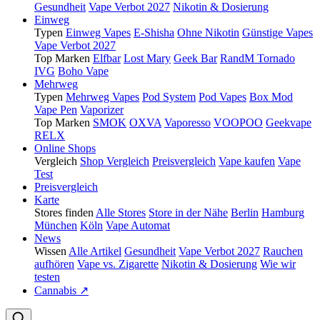
Gesundheit
Vape Verbot 2027
Nikotin & Dosierung
Einweg
Typen
Einweg Vapes
E-Shisha
Ohne Nikotin
Günstige Vapes
Vape Verbot 2027
Top Marken
Elfbar
Lost Mary
Geek Bar
RandM Tornado
IVG
Boho Vape
Mehrweg
Typen
Mehrweg Vapes
Pod System
Pod Vapes
Box Mod
Vape Pen
Vaporizer
Top Marken
SMOK
OXVA
Vaporesso
VOOPOO
Geekvape
RELX
Online Shops
Vergleich
Shop Vergleich
Preisvergleich
Vape kaufen
Vape
Test
Preisvergleich
Karte
Stores finden
Alle Stores
Store in der Nähe
Berlin
Hamburg
München
Köln
Vape Automat
News
Wissen
Alle Artikel
Gesundheit
Vape Verbot 2027
Rauchen
aufhören
Vape vs. Zigarette
Nikotin & Dosierung
Wie wir
testen
Cannabis ↗