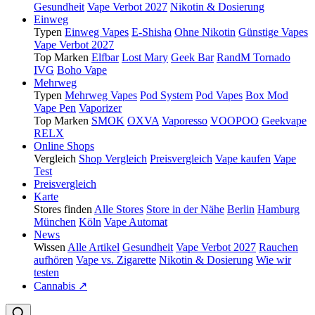
Gesundheit
Vape Verbot 2027
Nikotin & Dosierung
Einweg
Typen
Einweg Vapes
E-Shisha
Ohne Nikotin
Günstige Vapes
Vape Verbot 2027
Top Marken
Elfbar
Lost Mary
Geek Bar
RandM Tornado
IVG
Boho Vape
Mehrweg
Typen
Mehrweg Vapes
Pod System
Pod Vapes
Box Mod
Vape Pen
Vaporizer
Top Marken
SMOK
OXVA
Vaporesso
VOOPOO
Geekvape
RELX
Online Shops
Vergleich
Shop Vergleich
Preisvergleich
Vape kaufen
Vape
Test
Preisvergleich
Karte
Stores finden
Alle Stores
Store in der Nähe
Berlin
Hamburg
München
Köln
Vape Automat
News
Wissen
Alle Artikel
Gesundheit
Vape Verbot 2027
Rauchen
aufhören
Vape vs. Zigarette
Nikotin & Dosierung
Wie wir
testen
Cannabis ↗