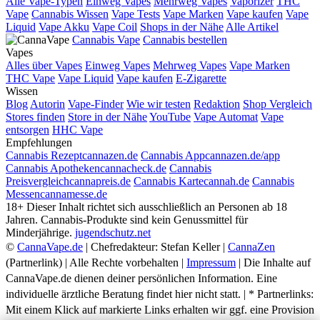
Alle Vape-Typen
Einweg Vapes
Mehrweg Vapes
Vaporizer
THC
Vape
Cannabis Wissen
Vape Tests
Vape Marken
Vape kaufen
Vape
Liquid
Vape Akku
Vape Coil
Shops in der Nähe
Alle Artikel
Cannabis Vape
Cannabis bestellen
Vapes
Alles über Vapes
Einweg Vapes
Mehrweg Vapes
Vape Marken
THC Vape
Vape Liquid
Vape kaufen
E-Zigarette
Wissen
Blog
Autorin
Vape-Finder
Wie wir testen
Redaktion
Shop Vergleich
Stores finden
Store in der Nähe
YouTube
Vape Automat
Vape
entsorgen
HHC Vape
Empfehlungen
Cannabis Rezept
cannazen.de
Cannabis App
cannazen.de/app
Cannabis Apotheken
cannacheck.de
Cannabis
Preisvergleich
cannapreis.de
Cannabis Karte
cannah.de
Cannabis
Messen
cannamesse.de
18+
Dieser Inhalt richtet sich ausschließlich an Personen ab 18
Jahren. Cannabis-Produkte sind kein Genussmittel für
Minderjährige.
jugendschutz.net
©
CannaVape.de
| Chefredakteur: Stefan Keller |
CannaZen
(Partnerlink) | Alle Rechte vorbehalten |
Impressum
| Die Inhalte auf
CannaVape.de dienen deiner persönlichen Information. Eine
individuelle ärztliche Beratung findet hier nicht statt. | * Partnerlinks:
Mit einem Klick auf markierte Links erhalten wir ggf. eine Provision