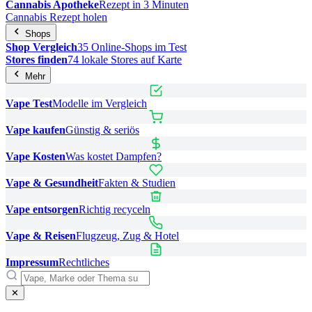
Cannabis Apotheke
Rezept in 3 Minuten
Cannabis Rezept holen
Shops
Shop Vergleich
35 Online-Shops im Test
Stores finden
74 lokale Stores auf Karte
Mehr
Vape Test
Modelle im Vergleich
Vape kaufen
Günstig & seriös
Vape Kosten
Was kostet Dampfen?
Vape & Gesundheit
Fakten & Studien
Vape entsorgen
Richtig recyceln
Vape & Reisen
Flugzeug, Zug & Hotel
Impressum
Rechtliches
✕