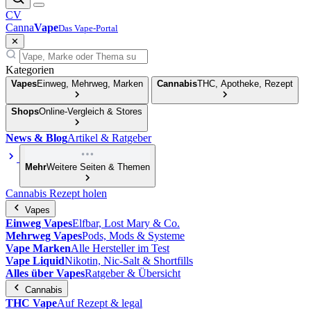
CV
Canna
Vape
Das Vape-Portal
✕
Kategorien
Vapes
Einweg, Mehrweg, Marken
Cannabis
THC, Apotheke, Rezept
Shops
Online-Vergleich & Stores
News & Blog
Artikel & Ratgeber
Mehr
Weitere Seiten & Themen
Cannabis Rezept holen
Vapes
Einweg Vapes
Elfbar, Lost Mary & Co.
Mehrweg Vapes
Pods, Mods & Systeme
Vape Marken
Alle Hersteller im Test
Vape Liquid
Nikotin, Nic-Salt & Shortfills
Alles über Vapes
Ratgeber & Übersicht
Cannabis
THC Vape
Auf Rezept & legal