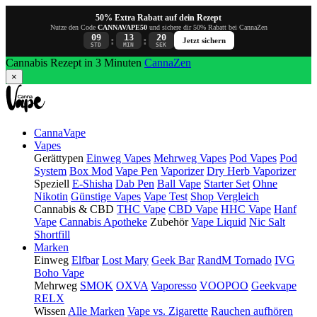
50% Extra Rabatt auf dein Rezept
Nutze den Code
CANNAVAPE50
und sichere dir 50% Rabatt bei CannaZen
09
13
19
:
:
Jetzt sichern
STD
MIN
SEK
Cannabis Rezept in 3 Minuten
CannaZen
×
CannaVape
Vapes
Gerättypen
Einweg Vapes
Mehrweg Vapes
Pod Vapes
Pod
System
Box Mod
Vape Pen
Vaporizer
Dry Herb Vaporizer
Speziell
E-Shisha
Dab Pen
Ball Vape
Starter Set
Ohne
Nikotin
Günstige Vapes
Vape Test
Shop Vergleich
Cannabis & CBD
THC Vape
CBD Vape
HHC Vape
Hanf
Vape
Cannabis Apotheke
Zubehör
Vape Liquid
Nic Salt
Shortfill
Marken
Einweg
Elfbar
Lost Mary
Geek Bar
RandM Tornado
IVG
Boho Vape
Mehrweg
SMOK
OXVA
Vaporesso
VOOPOO
Geekvape
RELX
Wissen
Alle Marken
Vape vs. Zigarette
Rauchen aufhören