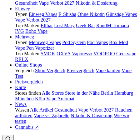
Gesundheit
Vape Verbot 2027
Nikotin & Dosierung
Einweg
Typen
Einweg Vapes
E-Shisha
Ohne Nikotin
Günstige Vapes
Vape Verbot 2027
Top Marken
Elfbar
Lost Mary
Geek Bar
RandM Tornado
IVG
Boho Vape
Mehrweg
Typen
Mehrweg Vapes
Pod System
Pod Vapes
Box Mod
Vape Pen
Vaporizer
Top Marken
SMOK
OXVA
Vaporesso
VOOPOO
Geekvape
RELX
Online Shops
Vergleich
Shop Vergleich
Preisvergleich
Vape kaufen
Vape
Test
Preisvergleich
Karte
Stores finden
Alle Stores
Store in der Nähe
Berlin
Hamburg
München
Köln
Vape Automat
News
Wissen
Alle Artikel
Gesundheit
Vape Verbot 2027
Rauchen
aufhören
Vape vs. Zigarette
Nikotin & Dosierung
Wie wir
testen
Cannabis ↗