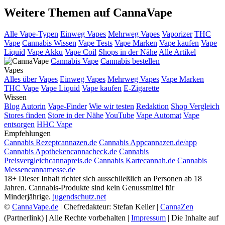
Weitere Themen auf CannaVape
Alle Vape-Typen
Einweg Vapes
Mehrweg Vapes
Vaporizer
THC
Vape
Cannabis Wissen
Vape Tests
Vape Marken
Vape kaufen
Vape
Liquid
Vape Akku
Vape Coil
Shops in der Nähe
Alle Artikel
Cannabis Vape
Cannabis bestellen
Vapes
Alles über Vapes
Einweg Vapes
Mehrweg Vapes
Vape Marken
THC Vape
Vape Liquid
Vape kaufen
E-Zigarette
Wissen
Blog
Autorin
Vape-Finder
Wie wir testen
Redaktion
Shop Vergleich
Stores finden
Store in der Nähe
YouTube
Vape Automat
Vape
entsorgen
HHC Vape
Empfehlungen
Cannabis Rezept
cannazen.de
Cannabis App
cannazen.de/app
Cannabis Apotheken
cannacheck.de
Cannabis
Preisvergleich
cannapreis.de
Cannabis Karte
cannah.de
Cannabis
Messen
cannamesse.de
18+
Dieser Inhalt richtet sich ausschließlich an Personen ab 18
Jahren. Cannabis-Produkte sind kein Genussmittel für
Minderjährige.
jugendschutz.net
©
CannaVape.de
| Chefredakteur: Stefan Keller |
CannaZen
(Partnerlink) | Alle Rechte vorbehalten |
Impressum
| Die Inhalte auf