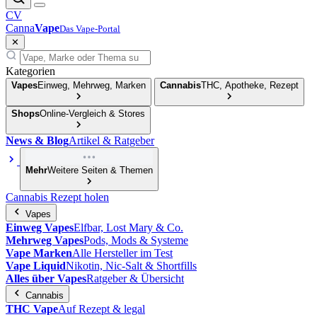
CV
Canna
Vape
Das Vape-Portal
✕
Kategorien
Vapes
Einweg, Mehrweg, Marken
Cannabis
THC, Apotheke, Rezept
Shops
Online-Vergleich & Stores
News & Blog
Artikel & Ratgeber
Mehr
Weitere Seiten & Themen
Cannabis Rezept holen
Vapes
Einweg Vapes
Elfbar, Lost Mary & Co.
Mehrweg Vapes
Pods, Mods & Systeme
Vape Marken
Alle Hersteller im Test
Vape Liquid
Nikotin, Nic-Salt & Shortfills
Alles über Vapes
Ratgeber & Übersicht
Cannabis
THC Vape
Auf Rezept & legal