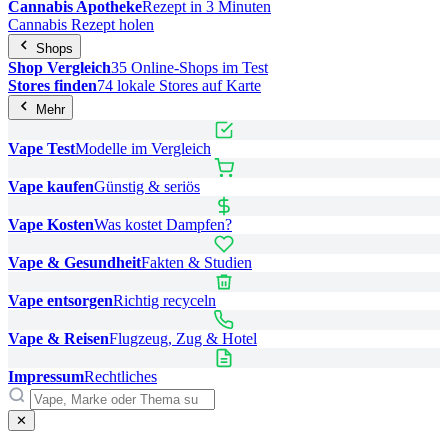
Cannabis Apotheke
Rezept in 3 Minuten
Cannabis Rezept holen
Shops
Shop Vergleich
35 Online-Shops im Test
Stores finden
74 lokale Stores auf Karte
Mehr
Vape Test
Modelle im Vergleich
Vape kaufen
Günstig & seriös
Vape Kosten
Was kostet Dampfen?
Vape & Gesundheit
Fakten & Studien
Vape entsorgen
Richtig recyceln
Vape & Reisen
Flugzeug, Zug & Hotel
Impressum
Rechtliches
✕