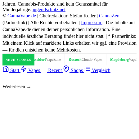
Jahren. Cannabis-Produkte sind kein Genussmittel für
Minderjährige.
jugendschutz.net
©
CannaVape.de
| Chefredakteur: Stefan Keller |
CannaZen
(Partnerlink) | Alle Rechte vorbehalten |
Impressum
| Die Inhalte auf
CannaVape.de dienen deiner persönlichen Information. Eine
individuelle ärztliche Beratung findet hier nicht statt. | * Partnerlinks:
Mit einem Klick auf markierte Links erhalten wir ggf. eine Provision
— für dich entstehen keine Mehrkosten.
loud Base
Düsseldorf
VapeZone
Rostock
Cloud9 Vapes
Magdeburg
VapeStreet
NEUE STORES
Start
Vapes
Rezept
Shops
Vergleich
Weiterlesen →