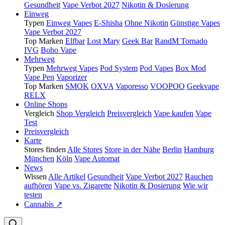
Gesundheit
Vape Verbot 2027
Nikotin & Dosierung
Einweg
Typen
Einweg Vapes
E-Shisha
Ohne Nikotin
Günstige Vapes
Vape Verbot 2027
Top Marken
Elfbar
Lost Mary
Geek Bar
RandM Tornado
IVG
Boho Vape
Mehrweg
Typen
Mehrweg Vapes
Pod System
Pod Vapes
Box Mod
Vape Pen
Vaporizer
Top Marken
SMOK
OXVA
Vaporesso
VOOPOO
Geekvape
RELX
Online Shops
Vergleich
Shop Vergleich
Preisvergleich
Vape kaufen
Vape
Test
Preisvergleich
Karte
Stores finden
Alle Stores
Store in der Nähe
Berlin
Hamburg
München
Köln
Vape Automat
News
Wissen
Alle Artikel
Gesundheit
Vape Verbot 2027
Rauchen
aufhören
Vape vs. Zigarette
Nikotin & Dosierung
Wie wir
testen
Cannabis ↗