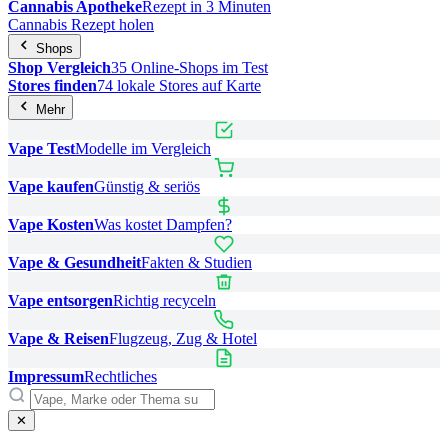
Cannabis Apotheke
Rezept in 3 Minuten
Cannabis Rezept holen
Shops
Shop Vergleich
35 Online-Shops im Test
Stores finden
74 lokale Stores auf Karte
Mehr
Vape Test
Modelle im Vergleich
Vape kaufen
Günstig & seriös
Vape Kosten
Was kostet Dampfen?
Vape & Gesundheit
Fakten & Studien
Vape entsorgen
Richtig recyceln
Vape & Reisen
Flugzeug, Zug & Hotel
Impressum
Rechtliches
✕