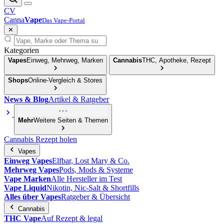
CV
Canna
Vape
Das Vape-Portal
✕
Kategorien
Vapes
Einweg, Mehrweg, Marken
Cannabis
THC, Apotheke, Rezept
Shops
Online-Vergleich & Stores
News & Blog
Artikel & Ratgeber
Mehr
Weitere Seiten & Themen
Cannabis Rezept holen
Vapes
Einweg Vapes
Elfbar, Lost Mary & Co.
Mehrweg Vapes
Pods, Mods & Systeme
Vape Marken
Alle Hersteller im Test
Vape Liquid
Nikotin, Nic-Salt & Shortfills
Alles über Vapes
Ratgeber & Übersicht
Cannabis
THC Vape
Auf Rezept & legal