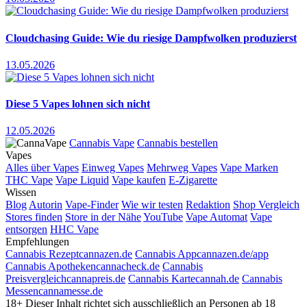
Cloudchasing Guide: Wie du riesige Dampfwolken produzierst
13.05.2026
Diese 5 Vapes lohnen sich nicht
12.05.2026
Cannabis Vape
Cannabis bestellen
Vapes
Alles über Vapes
Einweg Vapes
Mehrweg Vapes
Vape Marken
THC Vape
Vape Liquid
Vape kaufen
E-Zigarette
Wissen
Blog
Autorin
Vape-Finder
Wie wir testen
Redaktion
Shop Vergleich
Stores finden
Store in der Nähe
YouTube
Vape Automat
Vape
entsorgen
HHC Vape
Empfehlungen
Cannabis Rezept
cannazen.de
Cannabis App
cannazen.de/app
Cannabis Apotheken
cannacheck.de
Cannabis
Preisvergleich
cannapreis.de
Cannabis Karte
cannah.de
Cannabis
Messen
cannamesse.de
18+
Dieser Inhalt richtet sich ausschließlich an Personen ab 18