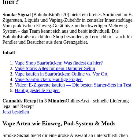
hier?
Smoke Signal
(Bahnhofstraße 70) bietet ein breites Sortiment an E-
Zigaretten, Liquids und Vaping-Zubehör in zentraler Innenstadtlage.
Vom praktischen Einweg-Gerät bis zum hochwertigen Mehrweg-
System – das Team kennt sich aus und berät individuell. Die
Bahnhofstraße macht den Shop besonders gut erreichbar – auch für
Pendler und Besucher aus dem Grenzgebiet.
Inhalt
Vape Shop Saarbrücken: Was findest du hier?
Vape Store: Alles für dein Dampfer-Setup
Vape kaufen in Saarbrücken: Online vs. Vor Ort
Vape Saarbrücken: Häufige Fragen
Video: E-Zigarette kaufen — Die besten Starter-Sets im Test
Häufig gestellte Fragen
Cannabis Rezept in 3 Minuten
Online-Arzt · schnelle Lieferung ·
legal auf Rezept
Jetzt bestellen
Vape Arten wie Einweg, Pod-System & Mods
Smoke Signal bietet dir eine große Auswahl an unterschiedlichen