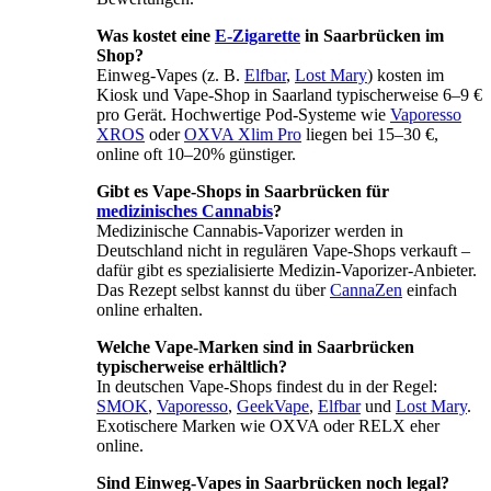
Was kostet eine
E-Zigarette
in Saarbrücken im
Shop?
Einweg-Vapes (z. B.
Elfbar
,
Lost Mary
) kosten im
Kiosk und Vape-Shop in Saarland typischerweise 6–9 €
pro Gerät. Hochwertige Pod-Systeme wie
Vaporesso
XROS
oder
OXVA Xlim Pro
liegen bei 15–30 €,
online oft 10–20% günstiger.
Gibt es Vape-Shops in Saarbrücken für
medizinisches Cannabis
?
Medizinische Cannabis-Vaporizer werden in
Deutschland nicht in regulären Vape-Shops verkauft –
dafür gibt es spezialisierte Medizin-Vaporizer-Anbieter.
Das Rezept selbst kannst du über
CannaZen
einfach
online erhalten.
Welche Vape-Marken sind in Saarbrücken
typischerweise erhältlich?
In deutschen Vape-Shops findest du in der Regel:
SMOK
,
Vaporesso
,
GeekVape
,
Elfbar
und
Lost Mary
.
Exotischere Marken wie OXVA oder RELX eher
online.
Sind Einweg-Vapes in Saarbrücken noch legal?