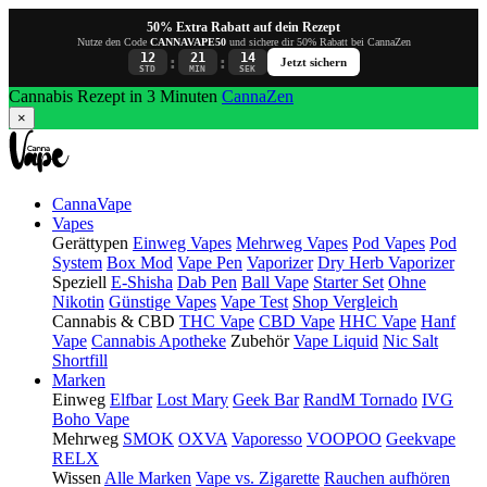
50% Extra Rabatt auf dein Rezept
Nutze den Code
CANNAVAPE50
und sichere dir 50% Rabatt bei CannaZen
12
21
13
:
:
Jetzt sichern
STD
MIN
SEK
Cannabis Rezept in 3 Minuten
CannaZen
×
CannaVape
Vapes
Gerättypen
Einweg Vapes
Mehrweg Vapes
Pod Vapes
Pod
System
Box Mod
Vape Pen
Vaporizer
Dry Herb Vaporizer
Speziell
E-Shisha
Dab Pen
Ball Vape
Starter Set
Ohne
Nikotin
Günstige Vapes
Vape Test
Shop Vergleich
Cannabis & CBD
THC Vape
CBD Vape
HHC Vape
Hanf
Vape
Cannabis Apotheke
Zubehör
Vape Liquid
Nic Salt
Shortfill
Marken
Einweg
Elfbar
Lost Mary
Geek Bar
RandM Tornado
IVG
Boho Vape
Mehrweg
SMOK
OXVA
Vaporesso
VOOPOO
Geekvape
RELX
Wissen
Alle Marken
Vape vs. Zigarette
Rauchen aufhören