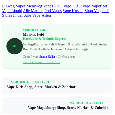
Einweg Vapes
Mehrweg Vapes
THC Vape
CBD Vape
Vaporizer
Vape Liquid
Alle Marken
Pod Vapes
Vape Kosten
Shop Vergleich
Stores finden
Alle Vape-Arten
VERFASST VON
Markus Feld
Hardware & Technik-Experte
Vaping-Enthusiast seit 6 Jahren. Spezialisiert auf Gerätetests,
MF
Box Mods, Coil-Technik und Akkutechnologie.
Geprüft von:
Stefan Keller
· Chefredakteur
Ganzes Redaktionsteam →
← VORHERIGER ARTIKEL
Vape Kiel: Shop, Store, Marken & Zubehör
NÄCHSTER ARTIKEL →
Vape Magdeburg: Shop, Store, Marken & Zubehör