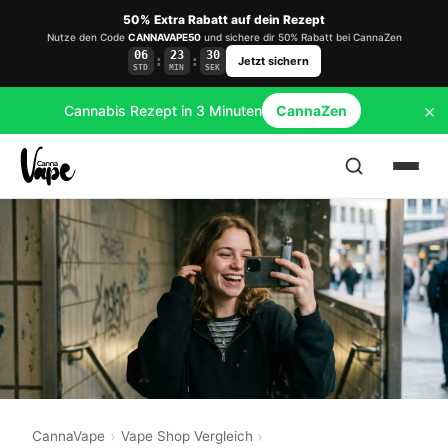
50% Extra Rabatt auf dein Rezept
Nutze den Code
CANNAVAPE50
und sichere dir 50% Rabatt bei CannaZen
06
23
30
:
:
Jetzt sichern
STD
MIN
SEK
×
Cannabis Rezept in 3 Minuten
CannaZen
CannaVape
Vape Shop Vergleich