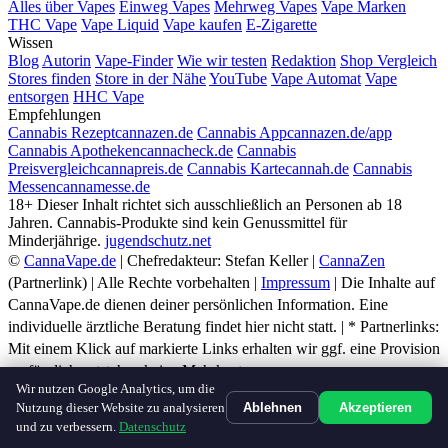
Alles über Vapes
Einweg Vapes
Mehrweg Vapes
Vape Marken
THC Vape
Vape Liquid
Vape kaufen
E-Zigarette
Wissen
Blog
Autorin
Vape-Finder
Wie wir testen
Redaktion
Shop Vergleich
Stores finden
Store in der Nähe
YouTube
Vape Automat
Vape
entsorgen
HHC Vape
Empfehlungen
Cannabis Rezept
cannazen.de
Cannabis App
cannazen.de/app
Cannabis Apotheken
cannacheck.de
Cannabis
Preisvergleich
cannapreis.de
Cannabis Karte
cannah.de
Cannabis
Messen
cannamesse.de
18+
Dieser Inhalt richtet sich ausschließlich an Personen ab 18
Jahren. Cannabis-Produkte sind kein Genussmittel für
Minderjährige.
jugendschutz.net
©
CannaVape.de
| Chefredakteur: Stefan Keller |
CannaZen
(Partnerlink) | Alle Rechte vorbehalten |
Impressum
| Die Inhalte auf
CannaVape.de dienen deiner persönlichen Information. Eine
individuelle ärztliche Beratung findet hier nicht statt. | * Partnerlinks:
Mit einem Klick auf markierte Links erhalten wir ggf. eine Provision
— für dich entstehen keine Mehrkosten.
Wir nutzen Google Analytics, um die
ir
Berlin
E-Smoke Store
Braunschweig
Braunschweig Vapes
Kiel
Wolkenreich
NEUE STORES
Nutzung dieser Website zu analysieren
Ablehnen
Akzeptieren
und zu verbessern.
Datenschutz
Start
Vapes
Rezept
Shops
Vergleich