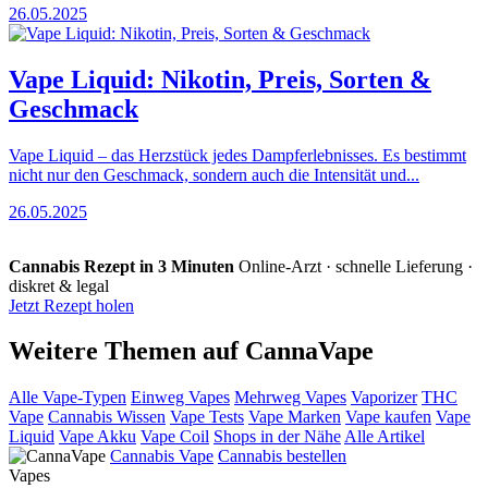
26.05.2025
Vape Liquid: Nikotin, Preis, Sorten &
Geschmack
Vape Liquid – das Herzstück jedes Dampferlebnisses. Es bestimmt
nicht nur den Geschmack, sondern auch die Intensität und...
26.05.2025
Cannabis Rezept in 3 Minuten
Online-Arzt · schnelle Lieferung ·
diskret & legal
Jetzt Rezept holen
Weitere Themen auf CannaVape
Alle Vape-Typen
Einweg Vapes
Mehrweg Vapes
Vaporizer
THC
Vape
Cannabis Wissen
Vape Tests
Vape Marken
Vape kaufen
Vape
Liquid
Vape Akku
Vape Coil
Shops in der Nähe
Alle Artikel
Cannabis Vape
Cannabis bestellen
Vapes