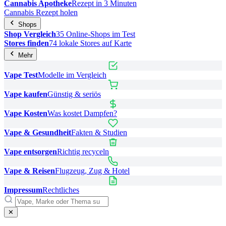
Cannabis Apotheke
Rezept in 3 Minuten
Cannabis Rezept holen
Shops
Shop Vergleich
35 Online-Shops im Test
Stores finden
74 lokale Stores auf Karte
Mehr
Vape Test
Modelle im Vergleich
Vape kaufen
Günstig & seriös
Vape Kosten
Was kostet Dampfen?
Vape & Gesundheit
Fakten & Studien
Vape entsorgen
Richtig recyceln
Vape & Reisen
Flugzeug, Zug & Hotel
Impressum
Rechtliches
✕