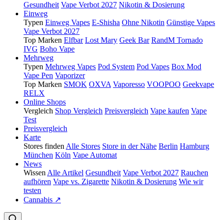
Gesundheit
Vape Verbot 2027
Nikotin & Dosierung
Einweg
Typen
Einweg Vapes
E-Shisha
Ohne Nikotin
Günstige Vapes
Vape Verbot 2027
Top Marken
Elfbar
Lost Mary
Geek Bar
RandM Tornado
IVG
Boho Vape
Mehrweg
Typen
Mehrweg Vapes
Pod System
Pod Vapes
Box Mod
Vape Pen
Vaporizer
Top Marken
SMOK
OXVA
Vaporesso
VOOPOO
Geekvape
RELX
Online Shops
Vergleich
Shop Vergleich
Preisvergleich
Vape kaufen
Vape
Test
Preisvergleich
Karte
Stores finden
Alle Stores
Store in der Nähe
Berlin
Hamburg
München
Köln
Vape Automat
News
Wissen
Alle Artikel
Gesundheit
Vape Verbot 2027
Rauchen
aufhören
Vape vs. Zigarette
Nikotin & Dosierung
Wie wir
testen
Cannabis ↗