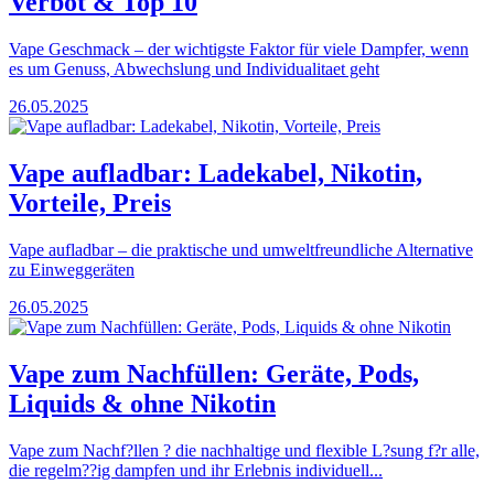
Verbot & Top 10
Vape Geschmack – der wichtigste Faktor für viele Dampfer, wenn
es um Genuss, Abwechslung und Individualitaet geht
26.05.2025
Vape aufladbar: Ladekabel, Nikotin,
Vorteile, Preis
Vape aufladbar – die praktische und umweltfreundliche Alternative
zu Einweggeräten
26.05.2025
Vape zum Nachfüllen: Geräte, Pods,
Liquids & ohne Nikotin
Vape zum Nachf?llen ? die nachhaltige und flexible L?sung f?r alle,
die regelm??ig dampfen und ihr Erlebnis individuell...