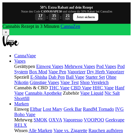
50% Extra Rabatt auf dein Rezept
Nutze den Code
CANNAVAPE50
und sichere dir 50% Rabatt bei CannaZen
17
35
20
:
:
Jetzt sichern
STD
MIN
SEK
Cannabis Rezept in 3 Minuten
CannaZen
×
CannaVape
Vapes
Gerättypen
Einweg Vapes
Mehrweg Vapes
Pod Vapes
Pod
System
Box Mod
Vape Pen
Vaporizer
Dry Herb Vaporizer
Speziell
E-Shisha
Dab Pen
Ball Vape
Starter Set
Ohne
Nikotin
Günstige Vapes
Vape Test
Shop Vergleich
Cannabis & CBD
THC Vape
CBD Vape
HHC Vape
Hanf
Vape
Cannabis Apotheke
Zubehör
Vape Liquid
Nic Salt
Shortfill
Marken
Einweg
Elfbar
Lost Mary
Geek Bar
RandM Tornado
IVG
Boho Vape
Mehrweg
SMOK
OXVA
Vaporesso
VOOPOO
Geekvape
RELX
Wissen
Alle Marken
Vape vs. Zigarette
Rauchen aufhören