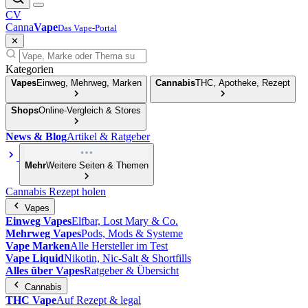
CV
Canna
Vape
Das Vape-Portal
✕
Kategorien
Vapes
Einweg, Mehrweg, Marken
Cannabis
THC, Apotheke, Rezept
Shops
Online-Vergleich & Stores
News & Blog
Artikel & Ratgeber
Mehr
Weitere Seiten & Themen
Cannabis Rezept holen
Vapes
Einweg Vapes
Elfbar, Lost Mary & Co.
Mehrweg Vapes
Pods, Mods & Systeme
Vape Marken
Alle Hersteller im Test
Vape Liquid
Nikotin, Nic-Salt & Shortfills
Alles über Vapes
Ratgeber & Übersicht
Cannabis
THC Vape
Auf Rezept & legal