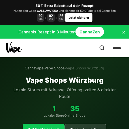
50% Extra Rabatt auf dein Rezept
Nutze den Code
CANNAVAPE50
und sichere dir 50% Rabatt bei CannaZen
02
02
26
:
:
Jetzt sichern
STD
MIN
SEK
×
Cannabis Rezept in 3 Minuten
CannaZen
CannaVape
›
Vape Shops
›
Vape Shops Würzburg
Vape Shops Würzburg
Lokale Stores mit Adresse, Öffnungszeiten & direkter
Route
1
35
Lokaler Store
Online Shops